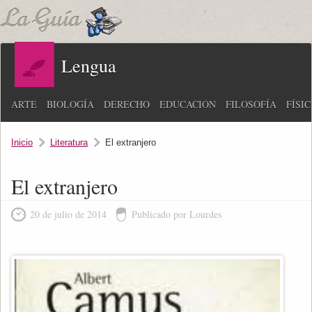
Lengua
ARTE
BIOLOGÍA
DERECHO
EDUCACIÓN
FILOSOFÍA
FÍSI
Inicio
Literatura
El extranjero
El extranjero
20 de julio de 2014
Publicado por Lourdes