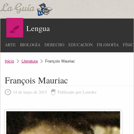
Lengua
ARTE
BIOLOGÍA
DERECHO
EDUCACIÓN
FILOSOFÍA
FÍSI
Inicio
Literatura
François Mauriac
François Mauriac
14 de mayo de 2015
Publicado por Lourdes