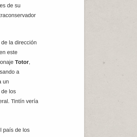
les de su
ltraconservador
e de la dirección
 en este
sonaje
Totor
,
asando a
a un
 de los
ral. Tintín vería
l país de los