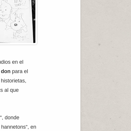
dios en el
n
don
para el
historietas,
s al que
e”, donde
s hannetons”, en