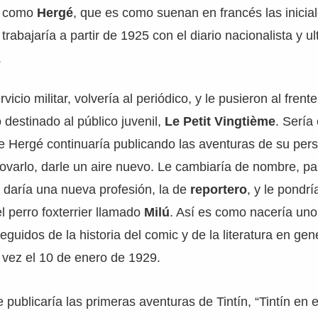
ía como
Hergé
, que es como suenan en francés las inicia
rabajaría a partir de 1925 con el diario nacionalista y u
.
rvicio militar, volvería al periódico, y le pusieron al frent
destinado al público juvenil,
Le Petit Vingtième
. Sería
 Hergé continuaría publicando las aventuras de su per
novarlo, darle un aire nuevo. Le cambiaría de nombre, p
le daría una nueva profesión, la de
reportero
, y le pondrí
l perro foxterrier llamado
Milú
. Así es como nacería uno
uidos de la historia del comic y de la literatura en gene
a vez el 10 de enero de 1929.
 publicaría las primeras aventuras de Tintín, “Tintín en e