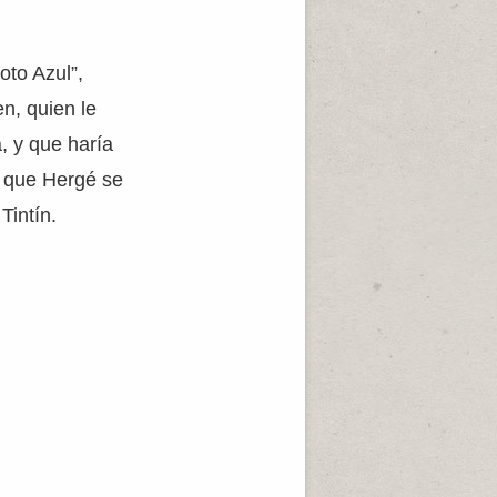
oto Azul”,
n, quien le
a, y que haría
e que Hergé se
Tintín.