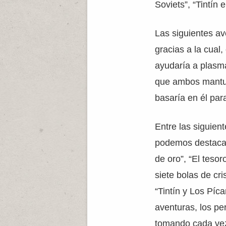
Soviets”, “Tintín 
Las siguientes ave
gracias a la cual
ayudaría a plasma
que ambos mantuv
basaría en él par
Entre las siguien
podemos destacar
de oro”, “El teso
siete bolas de cris
“Tintín y Los Píca
aventuras, los p
tomando cada ve