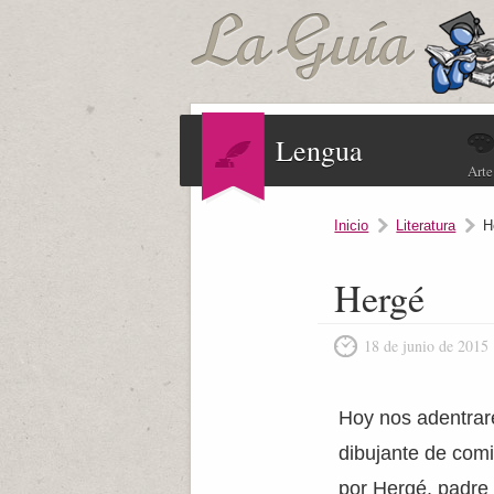
Lengua
Arte
Inicio
Literatura
H
Hergé
18 de junio de 2015
Hoy nos adentrare
dibujante de com
por Hergé, padre