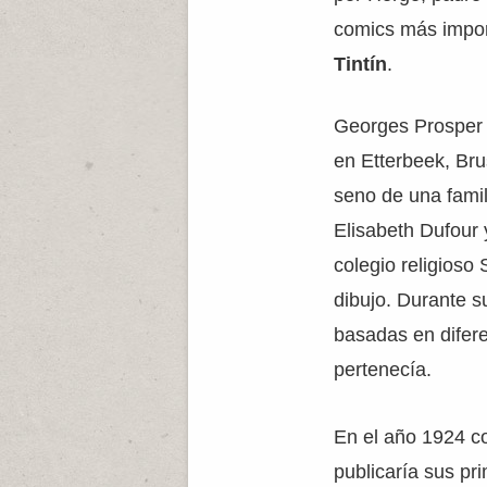
comics más impor
Tintín
.
Georges Prosper 
en Etterbeek, Brus
seno de una famil
Elisabeth Dufour 
colegio religioso
dibujo. Durante s
basadas en difer
pertenecía.
En el año 1924 co
publicaría sus pr