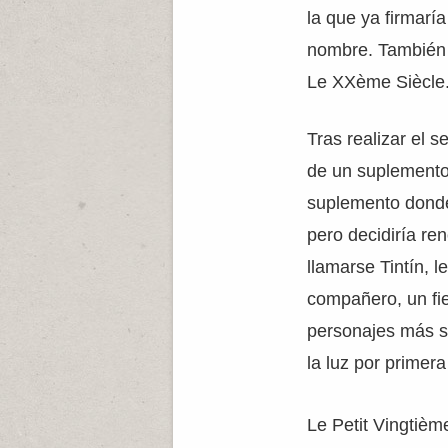
la que ya firmar
nombre. También t
Le XXème Siècle
Tras realizar el se
de un suplemento 
suplemento donde
pero decidiría re
llamarse Tintín, 
compañero, un fie
personajes más seg
la luz por primer
Le Petit Vingtième