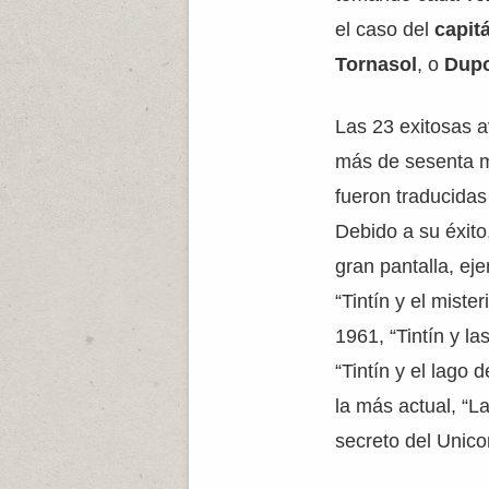
el caso del
capit
Tornasol
, o
Dupo
Las 23 exitosas a
más de sesenta m
fueron traducida
Debido a su éxito
gran pantalla, eje
“Tintín y el mister
1961, “Tintín y la
“Tintín y el lago 
la más actual, “La
secreto del Unico