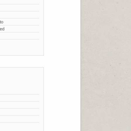
s
to
zed