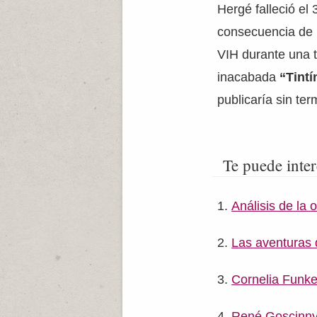
Hergé falleció el
consecuencia de u
VIH durante una t
inacabada
“Tintí
publicaría sin te
Te puede inter
Análisis de la o
Las aventuras
Cornelia Funk
René Goscinn