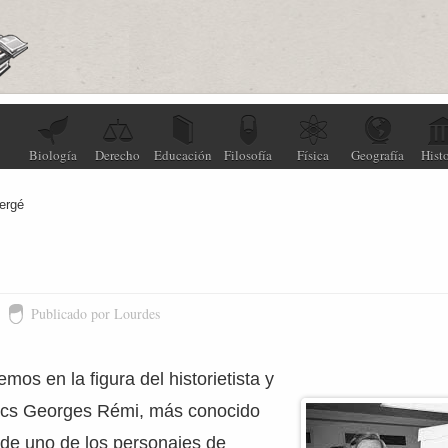
Biología
Derecho
Educación
Filosofía
Física
Geografía
Histo
ergé
Publicado por Lourdes
mos en la figura del historietista y
ics Georges Rémi, más conocido
 de uno de los personajes de