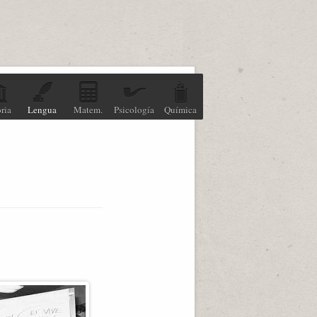
ria
Lengua
Matem.
Psicología
Química