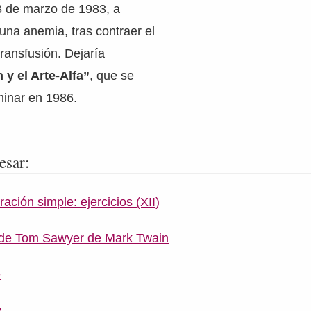
 3 de marzo de 1983, a
na anemia, tras contraer el
ransfusión. Dejaría
n y el Arte-Alfa”
, que se
rminar en 1986.
esar:
ración simple: ejercicios (XII)
 de Tom Sawyer de Mark Twain
e
y