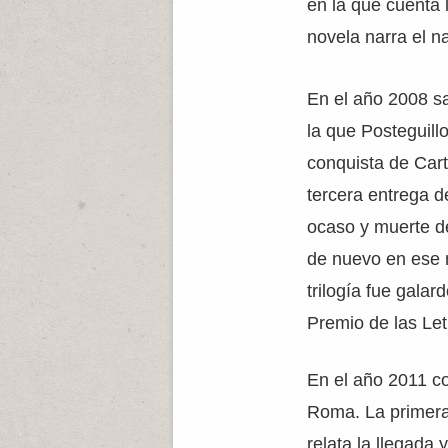
en la que cuenta 
novela narra el n
En el año 2008 sal
la que Posteguill
conquista de Car
tercera entrega de
ocaso y muerte de 
de nuevo en ese 
trilogía fue gala
Premio de las Le
En el año 2011 c
Roma. La primera
relata la llegada