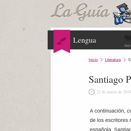
Lengua
Arte
Inicio
Literatura
S
Santiago P
22 de marzo de 202
A continuación, c
de los escritores 
española, Santiag