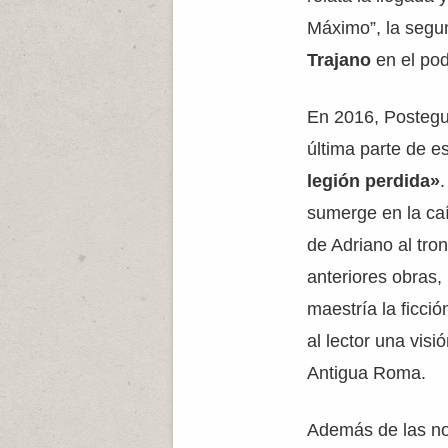
Máximo”, la segun
Trajano
en el pod
En 2016, Postegui
última parte de es
legión perdida»
.
sumerge en la ca
de Adriano al tr
anteriores obras,
maestría la ficció
al lector una visi
Antigua Roma.
Además de las no