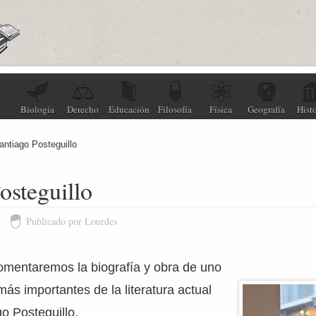
Biología
Derecho
Educación
Filosofía
Física
Geografía
Histo
antiago Posteguillo
osteguillo
4
Publicado por Lourdes
omentaremos la biografía y obra de uno
más importantes de la literatura actual
o Posteguillo.