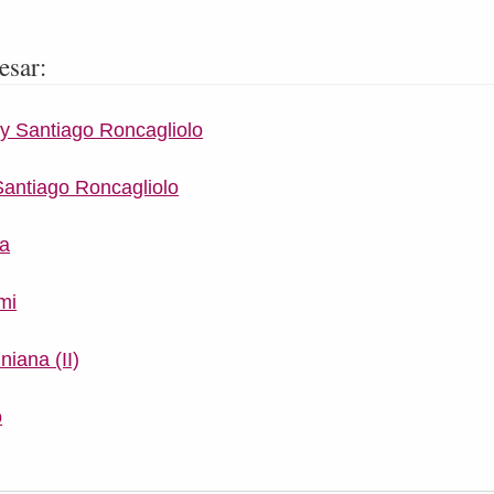
esar:
 y Santiago Roncagliolo
 Santiago Roncagliolo
sa
mi
niana (II)
o