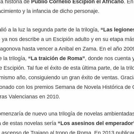
la historia de
Publio Cornelio Escipión el Africano
. En
acimiento y la infancia de dicho personaje.
ió a la luz la segunda parte de la trilogía,
“Las legione
o ya nos describe a un Escipión adulto y en su etapa más 
tagonova hasta vencer a Anibal en Zama. En el año 2009
 la trilogía,
“La traición de Roma”
, donde nos cuenta y
Escipión. Tal fue el éxito de esta última parte, de la tril
mismo año, consiguiendo un gran éxito de ventas. Graci
rdonado con los premios Semana de Novela Histórica de 
tras Valencianas en 2010.
omenzaría de nuevo una trilogía de novelas ambientadas
 de estas novelas sería
“Los asesinos del emperador
 y ascenso de Trajano al trono de Roma. En 2013 publicar