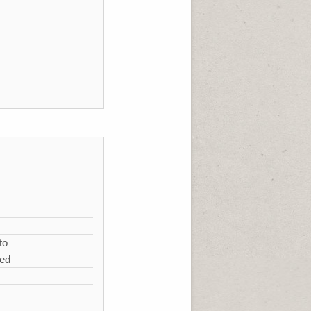
s
to
zed