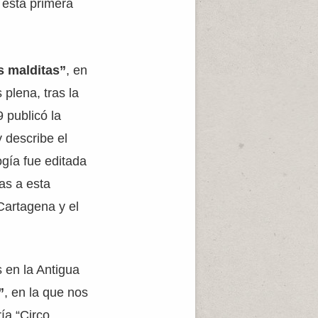
 esta primera
s malditas”
, en
plena, tras la
 publicó la
 describe el
ogía fue editada
as a esta
Cartagena y el
 en la Antigua
”
, en la que nos
ía “Circo