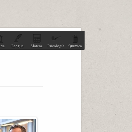
ria
Lengua
Matem.
Psicología
Química