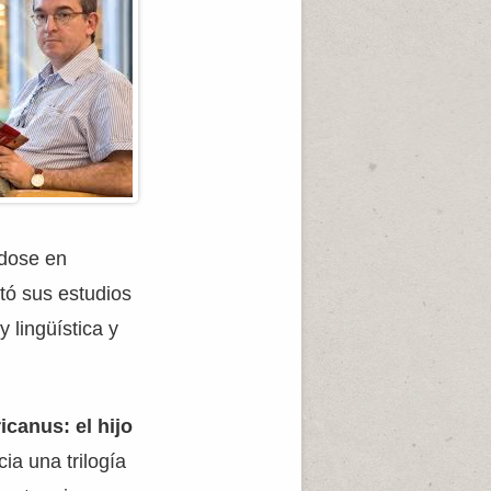
ndose en
tó sus estudios
 lingüística y
icanus: el hijo
ia una trilogía