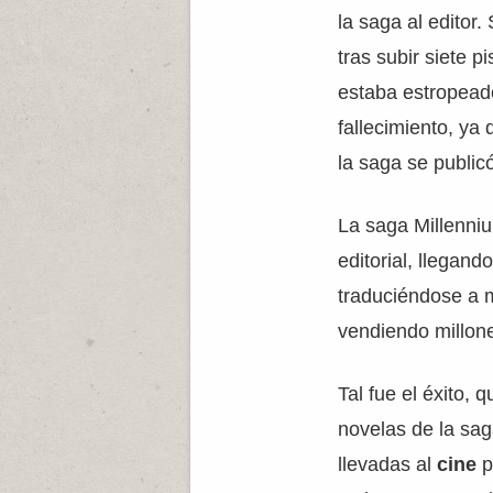
la saga al editor.
tras subir siete p
estaba estropeado
fallecimiento, ya
la saga se public
La saga Millenn
editorial, llegand
traduciéndose a 
vendiendo millon
Tal fue el éxito, 
novelas de la sag
llevadas al
cine
p