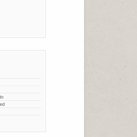
s
to
zed