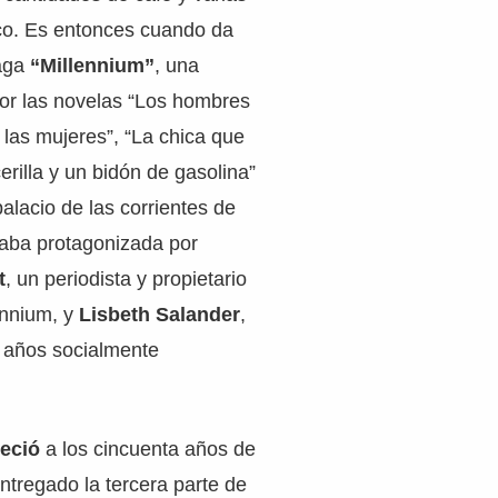
aco. Es entonces cuando da
saga
“Millennium”
, una
por las novelas “Los hombres
las mujeres”, “La chica que
rilla y un bidón de gasolina”
palacio de las corrientes de
taba protagonizada por
t
, un periodista y propietario
lennium, y
Lisbeth Salander
,
 años socialmente
leció
a los cincuenta años de
ntregado la tercera parte de