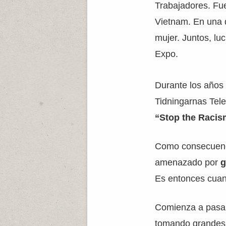
Trabajadores. Fue
Vietnam. En una 
mujer. Juntos, lu
Expo.
Durante los años 
Tidningarnas Tel
“Stop the Racis
Como consecuenci
amenazado por
g
Es entonces cuand
Comienza a pasar
tomando grandes 