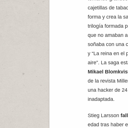
cajetillas de tab
forma y crea la 
trilogía formada 
que no amaban a 
soñaba con una ce
y “La reina en el 
aire”. La saga es
Mikael Blomkvis
de la revista Mil
una hacker de 24
inadaptada.
Stieg Larsson
fal
edad tras haber e