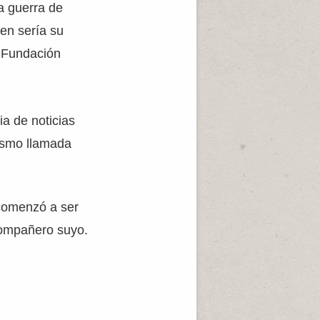
a guerra de
en sería su
 Fundación
a de noticias
cismo llamada
 comenzó a ser
compañero suyo.