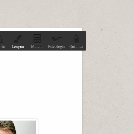
ria
Lengua
Matem.
Psicología
Química