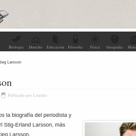
Biología
Derecho
Educación
Filosofía
Física
Geografía
Histo
tieg Larsson
son
Publicado por Lourdes
la biografía del periodista y
rl Stig-Erland Larsson, más
ieg Larsson.