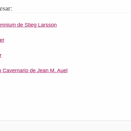
esar:
llennium de Stieg Larsson
er
r
o Cavernario de Jean M. Auel