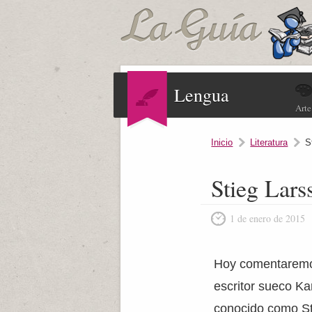
Lengua
Arte
Inicio
Literatura
S
Stieg Lars
1 de enero de 2015
Hoy comentaremos 
escritor sueco Ka
conocido como St