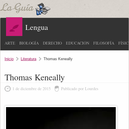
Lengua
ARTE
BIOLOGÍA
DERECHO
EDUCACIÓN
FILOSOFÍA
FÍSI
Inicio
Literatura
Thomas Keneally
Thomas Keneally
1 de diciembre de 2015
Publicado por Lourdes