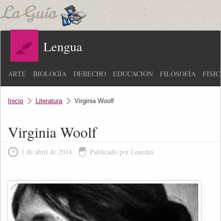
Lengua
ARTE
BIOLOGÍA
DERECHO
EDUCACIÓN
FILOSOFÍA
FÍSI
Inicio
Literatura
Virginia Woolf
Virginia Woolf
1 de abril de 2014
Publicado por Lourdes