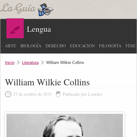
Lengua
ARTE
BIOLOGÍA
DERECHO
EDUCACIÓN
FILOSOFÍA
FÍSI
Inicio
Literatura
William Wilkie Collins
William Wilkie Collins
27 de octubre de 2015
Publicado por Lourdes