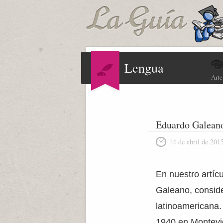
Lengua
Arte
Eduardo Galean
14 de abril de 201
En nuestro artíc
Galeano, conside
latinoamericana
1940 en Montevid