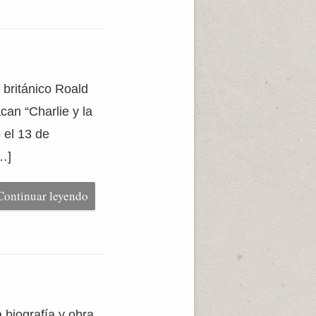
 británico Roald
acan “Charlie y la
 el 13 de
…]
Continuar leyendo
 biografía y obra