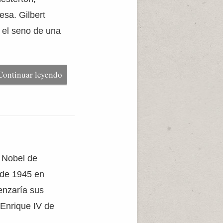
esa. Gilbert
 el seno de una
Continuar leyendo
 Nobel de
o de 1945 en
enzaría sus
 Enrique IV de