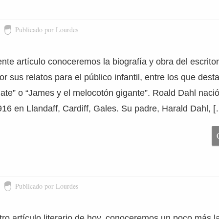
Publicado por Lourdes
nte artículo conoceremos la biografía y obra del escritor
r sus relatos para el público infantil, entre los que dest
late” o “James y el melocotón gigante”. Roald Dahl nació
16 en Llandaff, Cardiff, Gales. Su padre, Harald Dahl, [
Publicado por Lourdes
ro artículo literario de hoy, conoceremos un poco más la