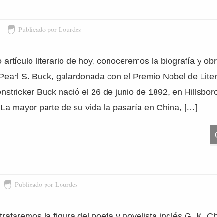
5
Publicado por Lourdes
artículo literario de hoy, conoceremos la biografía y obr
earl S. Buck, galardonada con el Premio Nobel de Liter
stricker Buck nació el 26 de junio de 1892, en Hillsboro
La mayor parte de su vida la pasaría en China, […]
n
Publicado por Lourdes
trataremos la figura del poeta y novelista inglés G. K. C