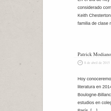
considerado como
Keith Chesterton
familia de clase
Patrick Modian
8 de abril de 2015
Hoy conoceremos 
literatura en 20
Boulogne-Billanc
estudios en cole
París. […]