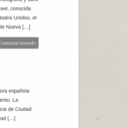
eel, conocida
tados Unidos, el
 de Nueva […]
Continuar leyendo
tora española
ento. La
ncia de Ciudad
dad […]