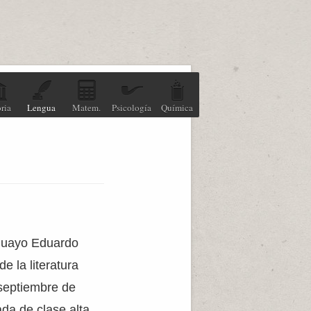
ria
Lengua
Matem.
Psicología
Química
ruguayo Eduardo
 la literatura
septiembre de
da de clase alta.