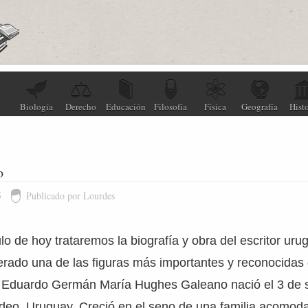
Biología
Derecho
Educación
Filosofía
Física
Geografía
Histo
o
5
Publicado por Lourdes
ulo de hoy trataremos la biografía y obra del escritor u
rado una de las figuras más importantes y reconocidas de
. Eduardo Germán María Hughes Galeano nació el 3 de 
eo, Uruguay. Creció en el seno de una familia acomoda