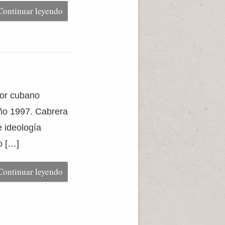
Continuar leyendo
tor cubano
año 1997. Cabrera
e ideología
o […]
Continuar leyendo