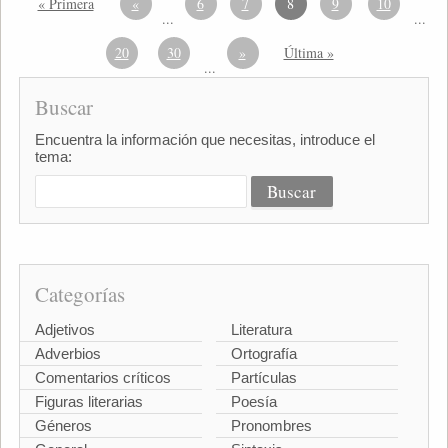
« Primera
«
6
7
8
9
10
...
...
20
30
»
Última »
...
Buscar
Encuentra la información que necesitas, introduce el
tema:
Categorías
Adjetivos
Literatura
Adverbios
Ortografía
Comentarios críticos
Partículas
Figuras literarias
Poesía
Géneros
Pronombres