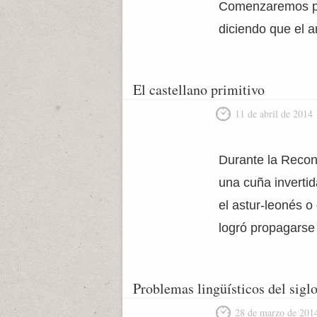
Comenzaremos pr
diciendo que el a
El castellano primitivo
11 de abril de 2014
Durante la Reconq
una cuña invertid
el astur-leonés o
logró propagarse 
Problemas lingüísticos del sigl
28 de marzo de 201