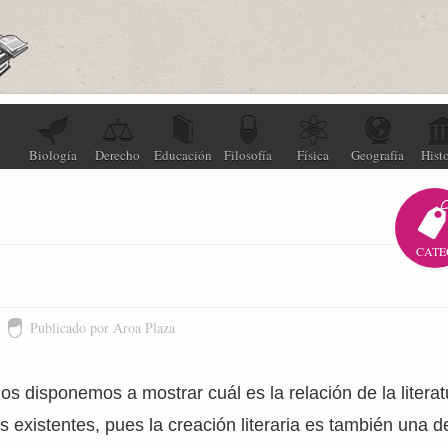
Biología
Derecho
Educación
Filosofía
Física
Geografía
Histo
CATE
Publicado por Aroa Plaza
nos disponemos a mostrar cuál es la relación de la literat
s existentes, pues la creación literaria es también una de