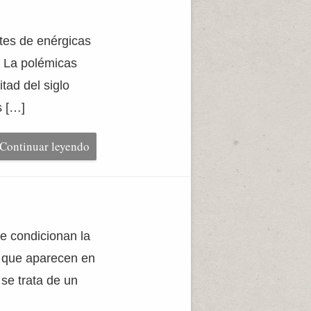
ntes de enérgicas
. La polémicas
tad del siglo
s […]
Continuar leyendo
ue condicionan la
s que aparecen en
se trata de un