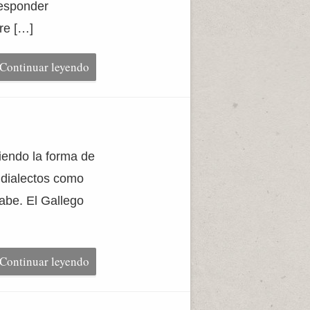
esponder
bre […]
Continuar leyendo
iendo la forma de
 dialectos como
rabe. El Gallego
]
Continuar leyendo