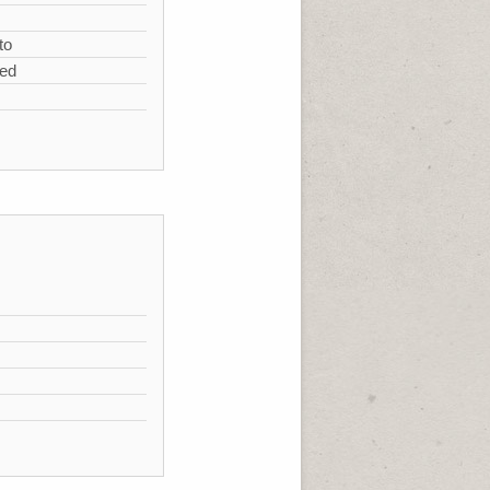
to
zed