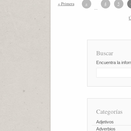
« Primera
«
4
5
...
Ú
Buscar
Encuentra la infor
Categorías
Adjetivos
Adverbios