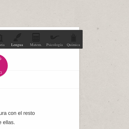
ria
Lengua
Matem.
Psicología
Química
G
ura con el resto
 ellas.