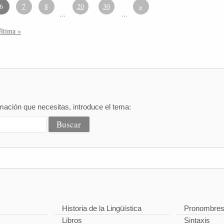
6
7
8
20
30
»
...
...
ltima »
mación que necesitas, introduce el tema:
Historia de la Lingüística
Pronombre
Libros
Sintaxis