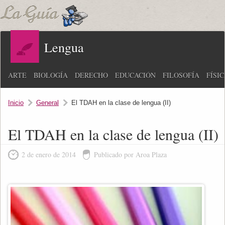
Lengua
ARTE
BIOLOGÍA
DERECHO
EDUCACIÓN
FILOSOFÍA
FÍSI
Inicio
General
El TDAH en la clase de lengua (II)
El TDAH en la clase de lengua (II)
2 de enero de 2014
Publicado por Aroa Plaza