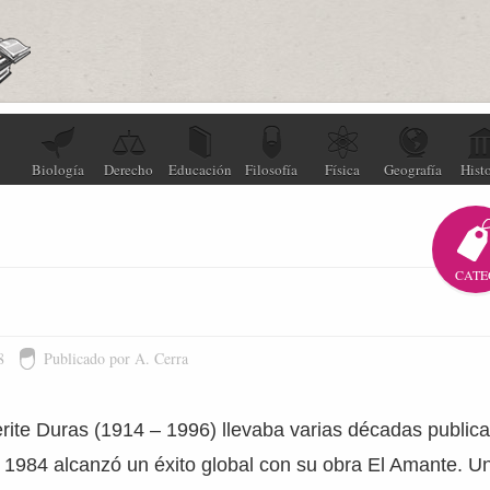
Biología
Derecho
Educación
Filosofía
Física
Geografía
Histo
CATE
8
Publicado por A. Cerra
rite Duras (1914 – 1996) llevaba varias décadas public
 1984 alcanzó un éxito global con su obra El Amante. Un