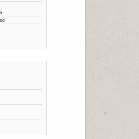
to
zed