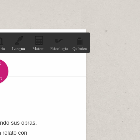
ria
Lengua
Matem.
Psicología
Química
G
ando sus obras,
 relato con