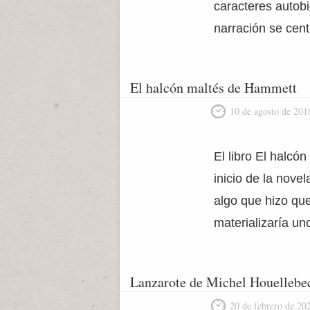
caracteres autobi
narración se cen
El halcón maltés de Hammett
10 de agosto de 201
El libro El halc
inicio de la nove
algo que hizo que
materializaría un
Lanzarote de Michel Houellebe
20 de febrero de 20