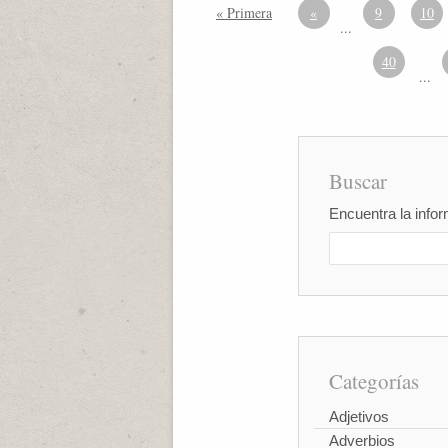
« Primera
«
9
10
...
40
...
Buscar
Encuentra la infor
Categorías
Adjetivos
Adverbios