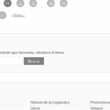
11
12
13
20
30
...
»
Última »
mación que necesitas, introduce el tema:
Historia de la Lingüística
Pronombre
Libros
Sintaxis