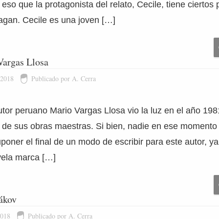
 eso que la protagonista del relato, Cecile, tiene cierto
agan. Cecile es una joven […]
Vargas Llosa
 2018
Publicado por A. Cerra
tor peruano Mario Vargas Llosa vio la luz en el año 198
 de sus obras maestras. Si bien, nadie en ese moment
suponer el final de un modo de escribir para este autor, y
vela marca […]
ákov
2018
Publicado por A. Cerra