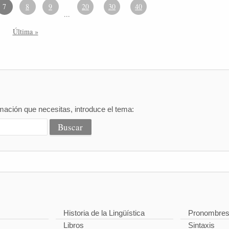
7
8
9
20
30
40
...
Última »
mación que necesitas, introduce el tema:
Historia de la Lingüística
Pronombre
Libros
Sintaxis