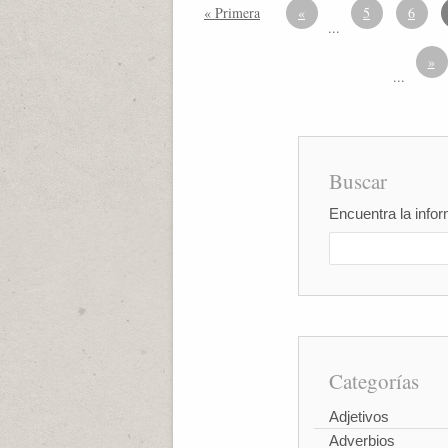
« Primera
«
5
6
...
»
...
Buscar
Encuentra la infor
Categorías
Adjetivos
Adverbios