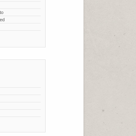
to
zed