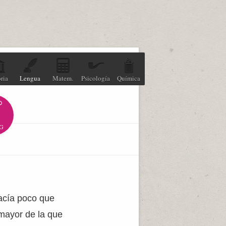
ria
Lengua
Matem.
Psicología
Química
G
acía poco que
mayor de la que