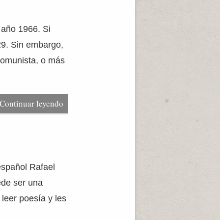
l año 1966. Si
29. Sin embargo,
 comunista, o más
Continuar leyendo
español Rafael
ede ser una
 leer poesía y les