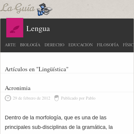
Lengua
ARTE
BIOLOGÍA
DERECHO
EDUCACIÓN
FILOSOFÍA
FÍSI
Artículos en "Lingüística"
Acronimia
29 de febrero de 2012
Publicado por Pablo
Dentro de la morfología, que es una de las
principales sub-disciplinas de la gramática, la