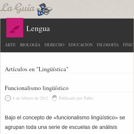
Lengua
ARTE
BIOLOGÍA
DERECHO
EDUCACIÓN
FILOSOFÍA
FÍSI
Artículos en "Lingüística"
Funcionalismo lingüístico
6 de febrero de 2012
Publicado por Pablo
Bajo el concepto de «funcionalismo lingüístico» se
agrupan toda una serie de escuelas de análisis