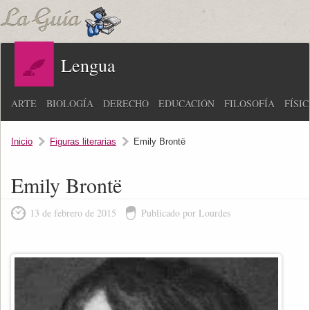
Lengua
ARTE
BIOLOGÍA
DERECHO
EDUCACIÓN
FILOSOFÍA
FÍSI
Inicio
Figuras literarias
Emily Brontë
Emily Brontë
13 de febrero de 2015
Publicado por Lourdes