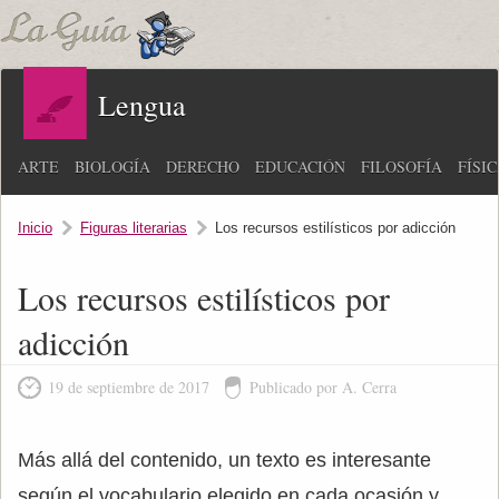
Lengua
ARTE
BIOLOGÍA
DERECHO
EDUCACIÓN
FILOSOFÍA
FÍSI
Inicio
Figuras literarias
Los recursos estilísticos por adicción
Los recursos estilísticos por
adicción
19 de septiembre de 2017
Publicado por A. Cerra
Más allá del contenido, un texto es interesante
según el vocabulario elegido en cada ocasión y