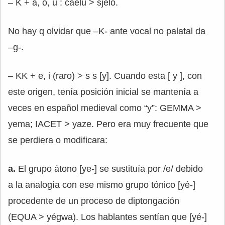
– K + a, o, u : caelu > sjelo.
No hay q olvidar que –K- ante vocal no palatal da
–g-.
– KK + e, i (raro) > s s [y]. Cuando esta [ y ], con
este origen, tenía posición inicial se mantenía a
veces en español medieval como “y”: GEMMA >
yema; IACET > yaze. Pero era muy frecuente que
se perdiera o modificara:
a.
El grupo átono [ye-] se sustituía por /e/ debido
a la analogía con ese mismo grupo tónico [yé-]
procedente de un proceso de diptongación
(EQUA > yégwa). Los hablantes sentían que [yé-]