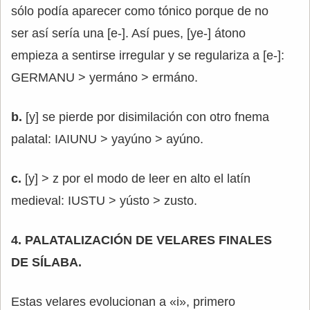
sólo podía aparecer como tónico porque de no
ser así sería una [e-]. Así pues, [ye-] átono
empieza a sentirse irregular y se regulariza a [e-]:
GERMANU > yermáno > ermáno.
b.
[y] se pierde por disimilación con otro fnema
palatal: IAIUNU > yayúno > ayúno.
c.
[y] > z por el modo de leer en alto el latín
medieval: IUSTU > yústo > zusto.
4. PALATALIZACIÓN DE VELARES FINALES
DE SÍLABA.
Estas velares evolucionan a «i», primero