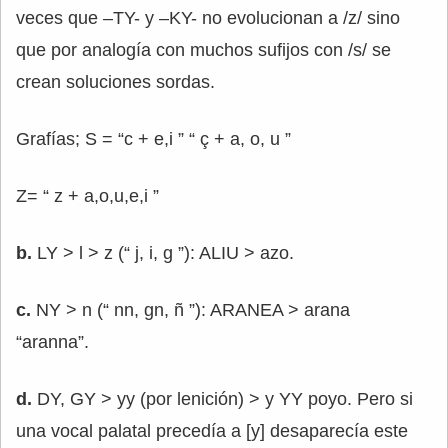
veces que –TY- y –KY- no evolucionan a /z/ sino
que por analogía con muchos sufijos con /s/ se
crean soluciones sordas.
Grafías; S = “c + e,i ” “ ç + a, o, u ”
Z= “ z + a,o,u,e,i ”
b.
LY > l > z (“ j, i, g ”): ALIU > azo.
c.
NY > n (“ nn, gn, ñ ”): ARANEA > arana
“aranna”.
d.
DY, GY > yy (por lenición) > y YY poyo. Pero si
una vocal palatal precedía a [y] desaparecía este