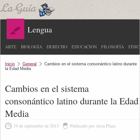
Lengua
ARTE
BIOLOGÍA
DERECHO
EDUCACIÓN
FILOSOFÍA
FÍSI
Inicio
General
Cambios en el sistema consonántico latino durante
la Edad Media
Cambios en el sistema
consonántico latino durante la Edad
Media
19 de septiembre de 2013
Publicado por Aroa Plaza