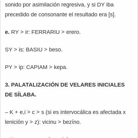
sonido por asimilación regresiva, y si DY iba
precedido de consonante el resultado era [s].
e.
RY > ir: FERRARIU > erero.
SY > is: BASIU > beso.
PY > ip: CAPIAM > kepa.
3. PALATALIZACIÓN DE VELARES INICIALES
DE SÍLABA.
– K + e,i > c > s (si es intervocálica es afectada x
lenición y > z): vicinu > bezíno.