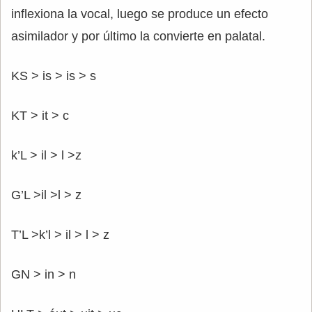
inflexiona la vocal, luego se produce un efecto
asimilador y por último la convierte en palatal.
KS > is > is > s
KT > it > c
k’L > il > l >z
G’L >il >l > z
T’L >k’l > il > l > z
GN > in > n