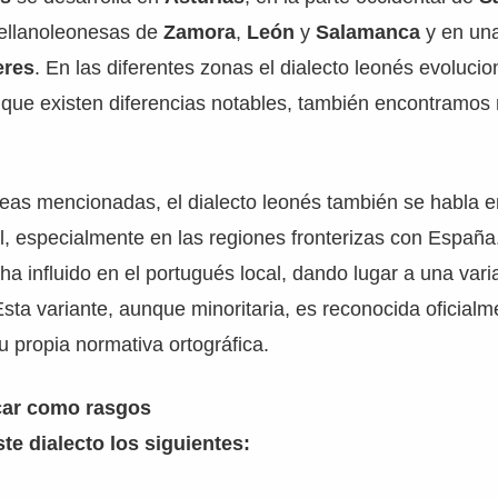
tellanoleonesas de
Zamora
,
León
y
Salamanca
y en una
eres
. En las diferentes zonas el dialecto leonés evolucio
que existen diferencias notables, también encontramo
eas mencionadas, el dialecto leonés también se habla 
, especialmente en las regiones fronterizas con España
 ha influido en el portugués local, dando lugar a una var
ta variante, aunque minoritaria, es reconocida oficialm
u propia normativa ortográfica.
ar como rasgos
ste dialecto los siguientes: