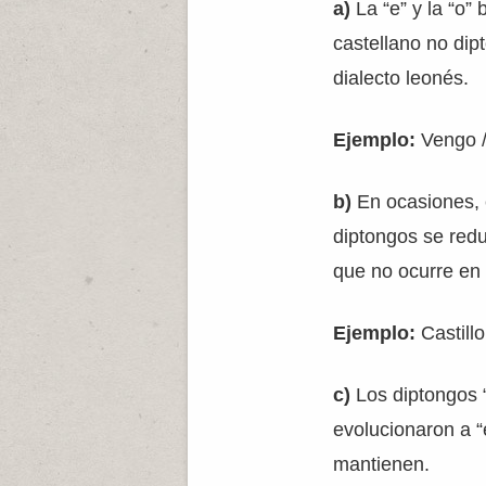
a)
La “e” y la “o” 
castellano no dip
dialecto leonés.
Ejemplo:
Vengo /
b)
En ocasiones, e
diptongos se redu
que no ocurre en 
Ejemplo:
Castillo
c)
Los diptongos “
evolucionaron a “
mantienen.