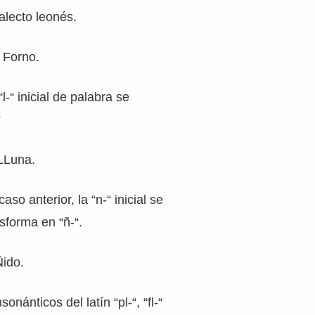
alecto leonés.
 Forno.
l-“ inicial de palabra se
“
LLuna.
aso anterior, la “n-“ inicial se
asforma en “ñ-“.
Ñido.
nánticos del latín “pl-“, “fl-“