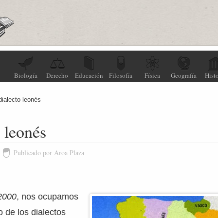
Biología
Derecho
Educación
Filosofía
Física
Geografía
Histo
dialecto leonés
o leonés
Publicado por Aroa Plaza
2000
, nos ocupamos
o de los dialectos