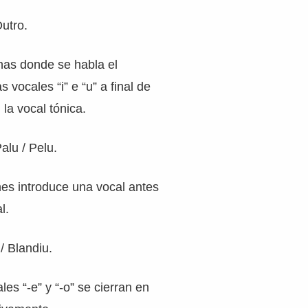
utro.
as donde se habla el
s vocales “i” e “u” a final de
la vocal tónica.
alu / Pelu.
nes introduce una vocal antes
l.
/ Blandiu.
les “-e” y “-o” se cierran en