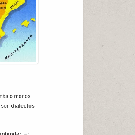
n más o menos
e son
dialectos
antander
, en