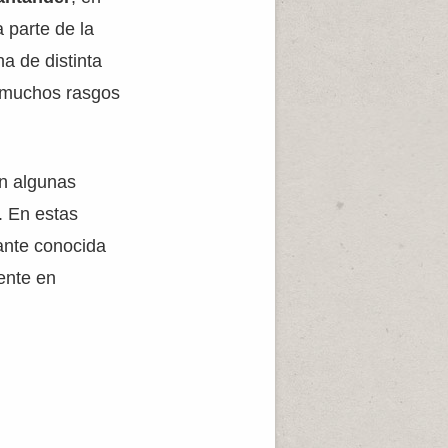
 parte de la
na de distinta
s muchos rasgos
en algunas
. En estas
iante conocida
ente en