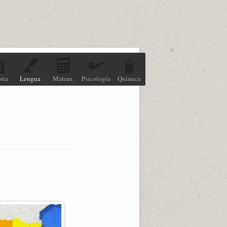
ria
Lengua
Matem.
Psicología
Química