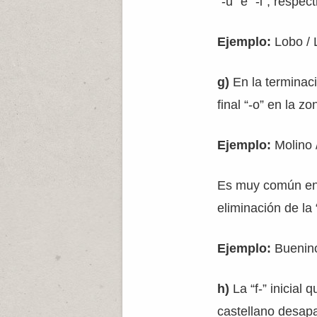
“-u” e “-i”, respe
Ejemplo:
Lobo / 
g)
En la terminaci
final “-o” en la z
Ejemplo:
Molino 
Es muy común enc
eliminación de la 
Ejemplo:
Buenino
h)
La “f-” inicial
castellano desap