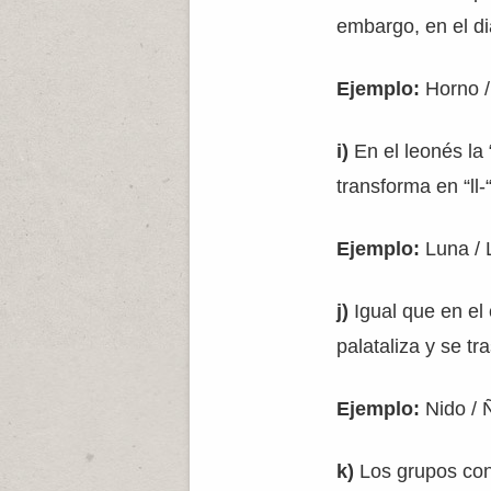
embargo, en el di
Ejemplo:
Horno /
i)
En el leonés la “
transforma en “ll-
Ejemplo:
Luna / 
j)
Igual que en el c
palataliza y se tr
Ejemplo:
Nido / 
k)
Los grupos conso