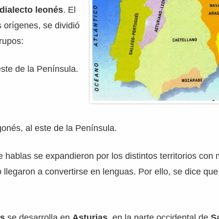
 dialecto leonés
. El
 orígenes, se dividió
rupos:
este de la Península.
onés, al este de la Península.
e hablas se expandieron por los distintos territorios co
o llegaron a convertirse en lenguas. Por ello, se dice qu
és
se desarrolla en
Asturias
, en la parte occidental de
S