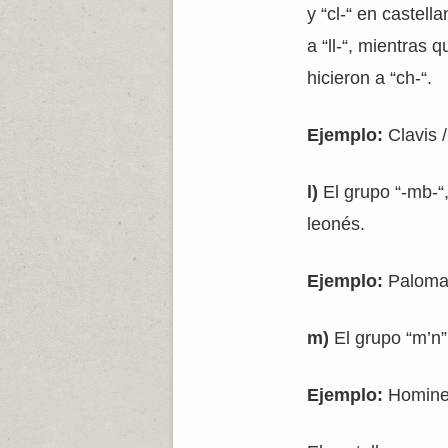
y “cl-“ en castel
a “ll-“, mientras 
hicieron a “ch-“.
Ejemplo:
Clavis 
l)
El grupo “-mb-“,
leonés.
Ejemplo:
Paloma 
m)
El grupo “m’n”,
Ejemplo:
Homine