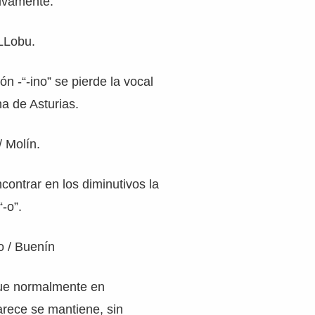
ctivamente.
LLobu.
ón -“-ino” se pierde la vocal
ona de Asturias.
/ Molín.
ontrar en los diminutivos la
“-o”.
 / Buenín
 que normalmente en
arece se mantiene, sin