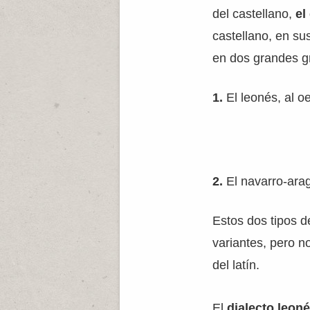
del castellano,
el
castellano, en sus
en dos grandes g
1.
El leonés, al o
2.
El navarro-arag
Estos dos tipos d
variantes, pero n
del latín.
El
dialecto leon