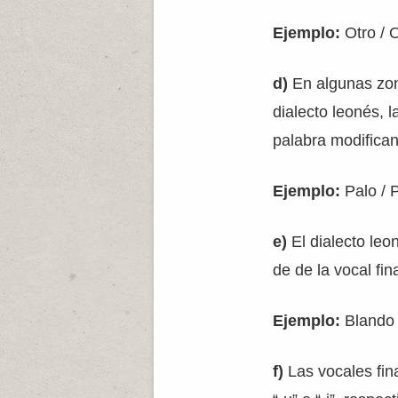
Ejemplo:
Otro / O
d)
En algunas zon
dialecto leonés, la
palabra modifican 
Ejemplo:
Palo / P
e)
El dialecto leo
de de la vocal fina
Ejemplo:
Blando 
f)
Las vocales fina