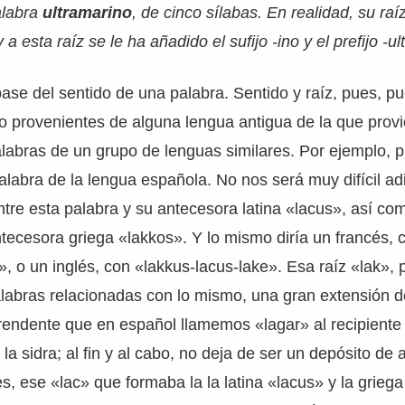
alabra
ultramarino
, de cinco sílabas. En realidad, su raí
y a esta raíz se le ha añadido el sufijo -ino y el prefijo -ult
a base del sentido de una palabra. Sentido y raíz, pues, p
o provenientes de alguna lengua antigua de la que provi
labras de un grupo de lenguas similares. Por ejemplo, p
alabra de la lengua española. No nos será muy difícil ad
entre esta palabra y su antecesora latina «lacus», así com
ntecesora griega «lakkos». Y lo mismo diría un francés, c
», o un inglés, con «lakkus-lacus-lake». Esa raíz «lak»,
labras relacionadas con lo mismo, una gran extensión d
endente que en español llamemos «lagar» al recipiente
y la sidra; al fin y al cabo, no deja de ser un depósito 
s, ese «lac» que formaba la la latina «lacus» y la grieg