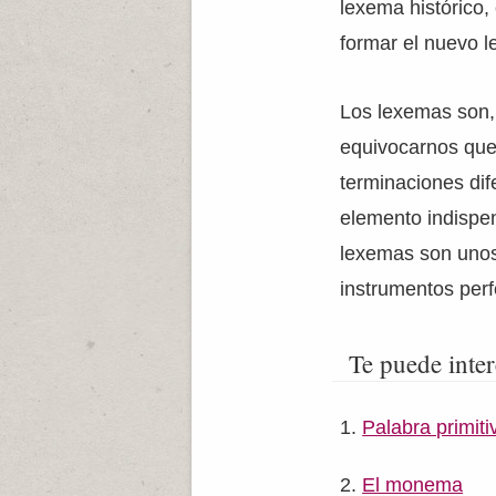
lexema histórico,
formar el nuevo l
Los lexemas son, 
equivocarnos que
terminaciones dife
elemento indispen
lexemas son unos 
instrumentos perf
Te puede inter
Palabra primiti
El monema