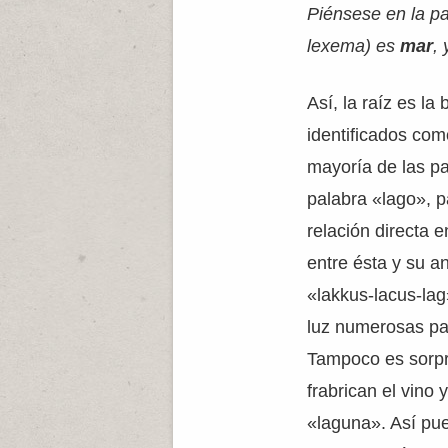
Piénsese en la p
lexema) es
mar
, 
Así, la raíz es l
identificados com
mayoría de las pa
palabra «lago», p
relación directa 
entre ésta y su a
«lakkus-lacus-lag
luz numerosas pa
Tampoco es sorpr
frabrican el vino 
«laguna». Así pue