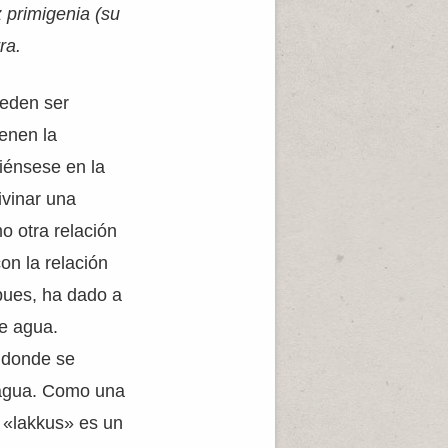
z primigenia (su
ra.
ueden ser
enen la
iénsese en la
ivinar una
o otra relación
on la relación
 pues, ha dado a
e agua.
 donde se
de agua. Como una
a «lakkus» es un