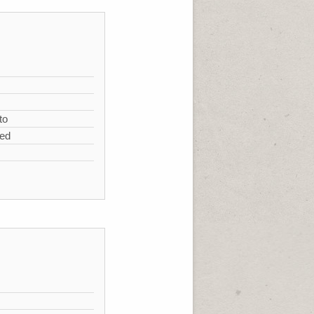
s
to
zed