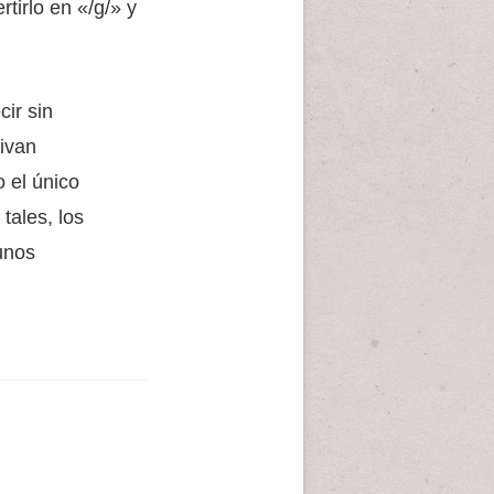
tirlo en «/g/» y
ir sin
ivan
o el único
tales, los
unos