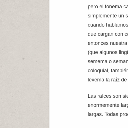
pero el fonema ca
simplemente un so
cuando hablamos 
que cargan con ca
entonces nuestra
(que algunos lin
semema o semant
coloquial, tambi
lexema la raíz de
Las raíces son s
enormemente larga
largas. Todas pr