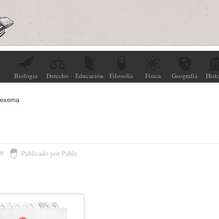
Biología
Derecho
Educación
Filosofía
Física
Geografía
Histo
 lexema
09
Publicado por Pablo