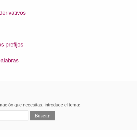
erivativos
os prefijos
palabras
mación que necesitas, introduce el tema: