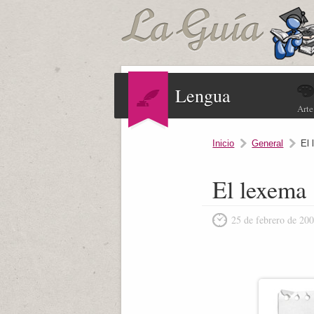
Lengua
Arte
Inicio
General
El
El lexema
25 de febrero de 20