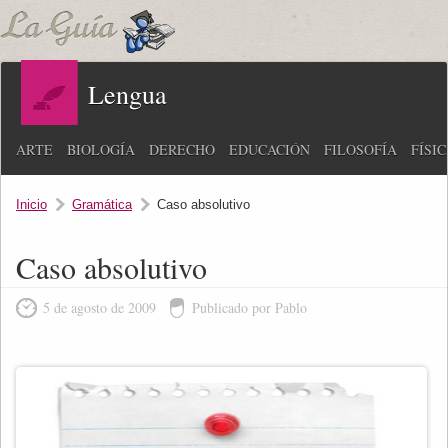
Lengua
ARTE
BIOLOGÍA
DERECHO
EDUCACIÓN
FILOSOFÍA
FÍSI
Inicio
Gramática
Caso absolutivo
Caso absolutivo
5 de agosto de 2009
Publicado por Pablo