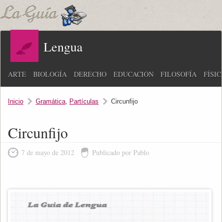
Lengua
ARTE
BIOLOGÍA
DERECHO
EDUCACIÓN
FILOSOFÍA
FÍSI
Inicio
Gramática
,
Partículas
Circunfijo
Circunfijo
7 de mayo de 2012
Publicado por Pablo