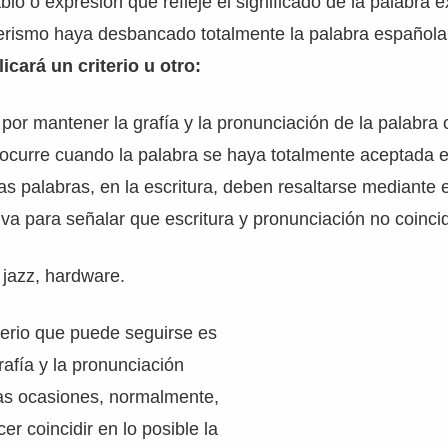
lo o expresión que refleje el significado de la palabra e
njerismo haya desbancado totalmente la palabra español
licará un criterio u otro:
or mantener la grafía y la pronunciación de la palabra o
 ocurre cuando la palabra se haya totalmente aceptada 
tas palabras, en la escritura, deben resaltarse mediante 
siva para señalar que escritura y pronunciación no coinci
 jazz, hardware.
terio que puede seguirse es
rafía y la pronunciación
tas ocasiones, normalmente,
cer coincidir en lo posible la