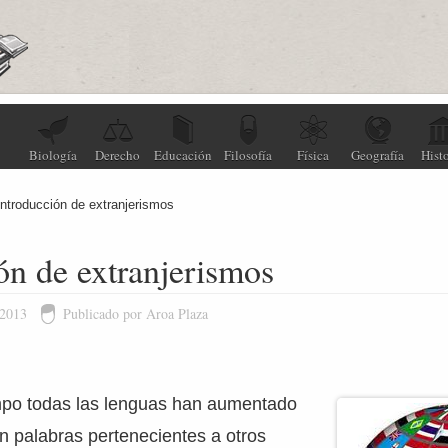
Biología
Derecho
Educación
Filosofía
Física
Geografía
Histo
Introducción de extranjerismos
ón de extranjerismos
 2013
Publicado por Aroa Plaza
empo todas las lenguas han aumentado
n palabras pertenecientes a otros