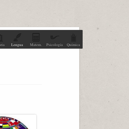
ria
Lengua
Matem.
Psicología
Química