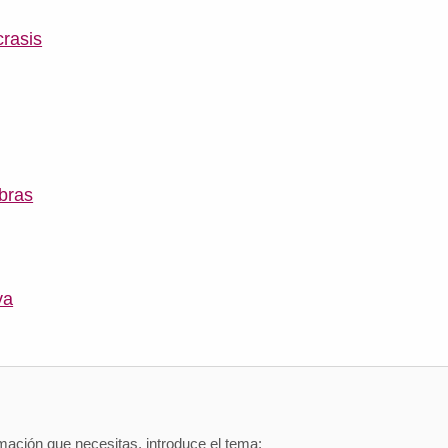
crasis
bras
va
mación que necesitas, introduce el tema: