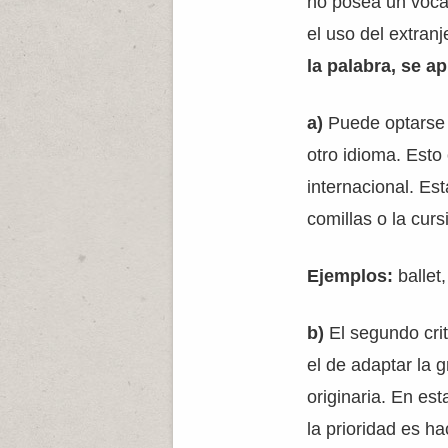
no posea un vocab
el uso del extra
la palabra, se ap
a)
Puede optarse p
otro idioma. Esto
internacional. Es
comillas o la cur
Ejemplos:
ballet,
b)
El segundo cri
el de adaptar la g
originaria. En es
la prioridad es ha