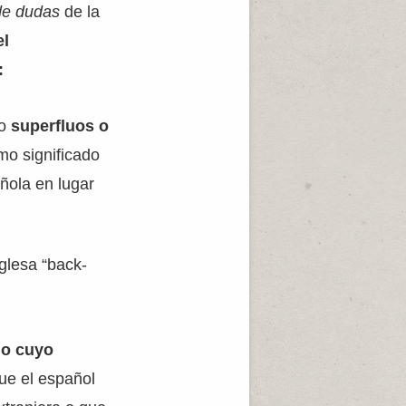
 de dudas
de la
el
:
mo
superfluos o
mo significado
ñola en lugar
glesa “back-
 o cuyo
ue el español