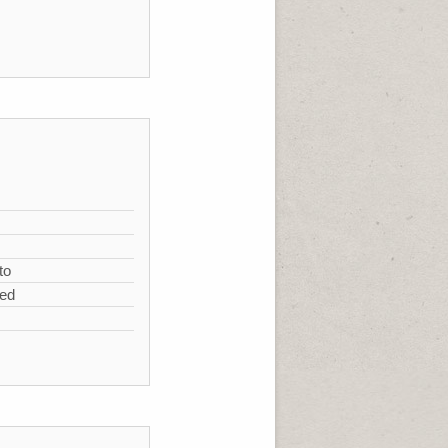
s
to
zed