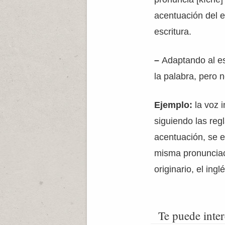
acentuación del 
escritura.
–
Adaptando al es
la palabra, pero 
Ejemplo:
la voz i
siguiendo las reg
acentuación, se e
misma pronunciac
originario, el ingl
Te puede inter