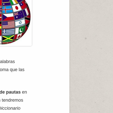
palabras
dioma que las
 de pautas
en
ón tendremos
Diccionario