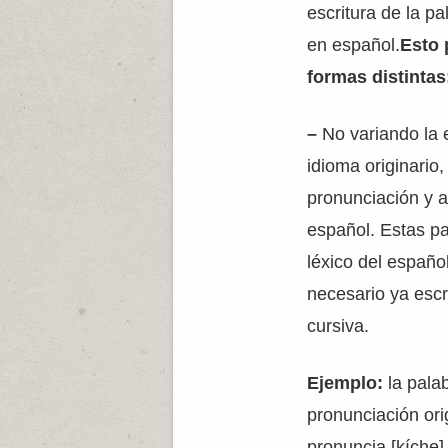
escritura de la p
en español.
Esto 
formas distintas
–
No variando la e
idioma originario
pronunciación y a
español. Estas pa
léxico del español
necesario ya escri
cursiva.
Ejemplo:
la pala
pronunciación ori
pronuncia [kíche] 