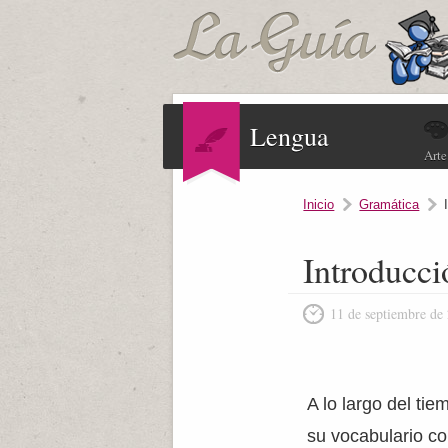
Lengua
Arte
Inicio
Gramática
Introducci
11 de septiembre de
A lo largo del ti
su vocabulario co