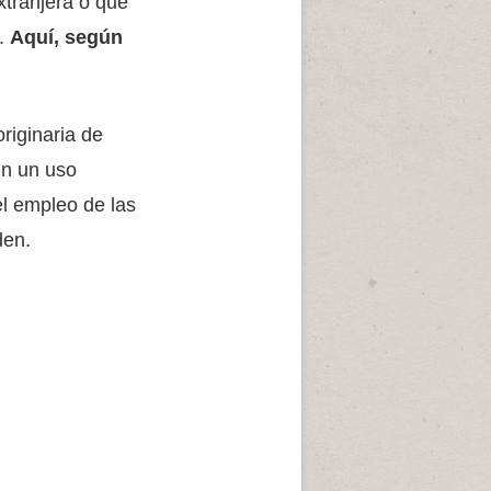
xtranjera o que
a.
Aquí, según
riginaria de
en un uso
el empleo de las
den.