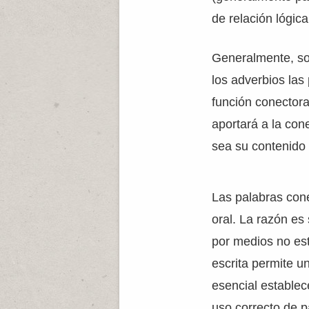
de relación lógica
Generalmente, son
los adverbios la
función conectora
aportará a la con
sea su contenido 
Las palabras cone
oral. La razón e
por medios no est
escrita permite u
esencial establec
uso correcto de p