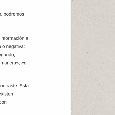
ar, podremos
 información a
a o negativa;
egundo,
 manera», «al
ontraste. Esta
existen
 con