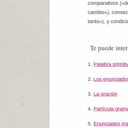
comparativos («
cambio»), consecu
tanto»), y condic
Te puede inter
Palabra primiti
Los enunciado
La oración
Partícula grama
Enunciados imp