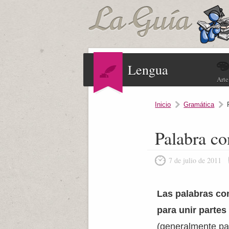
Lengua
Arte
Inicio
Gramática
Palabra co
7 de julio de 2011
Las palabras con
para unir partes
(generalmente par