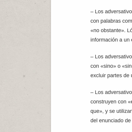
– Los adversativo
con palabras com
«no obstante». L
información a un 
– Los adversativo
con «sino» o «si
excluir partes de
– Los adversativo
construyen con «
que», y se utiliza
del enunciado de 