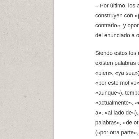
– Por último, los
construyen con «p
contrario», y opo
del enunciado a o
Siendo estos los
existen palabras 
«bien», «ya sea»
«por este motivo»
«aunque»), tempo
«actualmente», «d
a», «al lado de»),
palabras», «de ot
(«por otra parte»