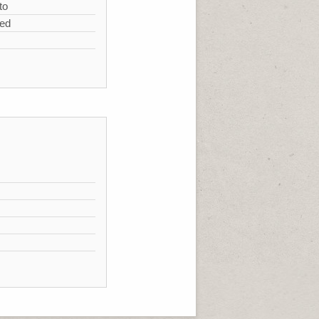
to
zed