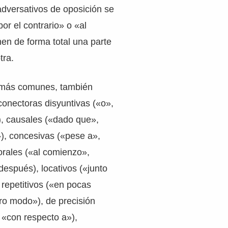
 adversativos de oposición se
or el contrario» o «al
nen de forma total una parte
tra.
 más comunes, también
conectoras disyuntivas («o»,
), causales («dado que»,
), concesivas («pese a»,
rales («al comienzo»,
espués), locativos («junto
 repetitivos («en pocas
ro modo»), de precisión
, «con respecto a»),