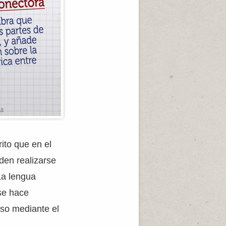
ito que en el
den realizarse
La lengua
se hace
rso mediante el