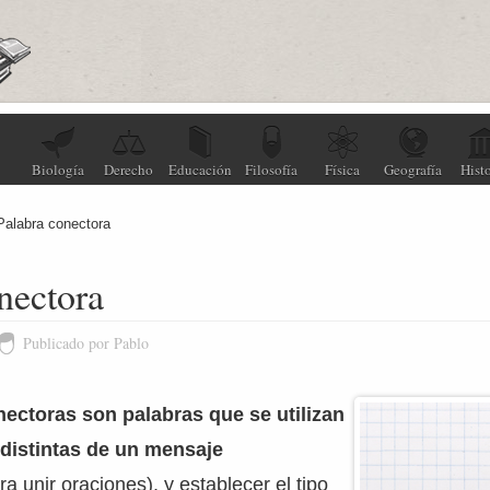
Biología
Derecho
Educación
Filosofía
Física
Geografía
Histo
Palabra conectora
nectora
Publicado por Pablo
ectoras son palabras que se utilizan
 distintas de un mensaje
a unir oraciones), y establecer el tipo