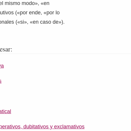
del mismo modo», «en
tivos («por ende, «por lo
ionales («si», «en caso de»).
esar:
va
s
tical
erativos, dubitativos y exclamativos