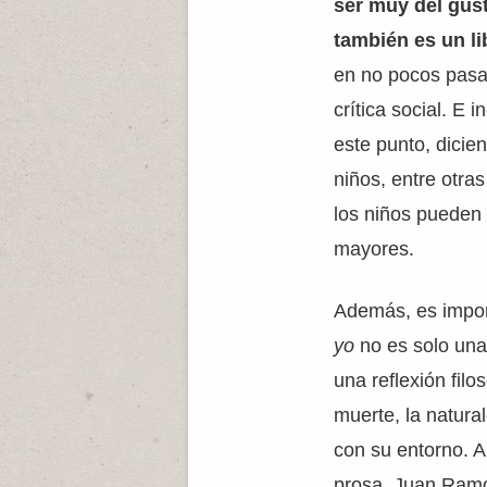
ser muy del gus
también es un li
en no pocos pasa
crítica social. E 
este punto, dicie
niños, entre otr
los niños pueden 
mayores.
Además, es impor
yo
no es solo una 
una reflexión filos
muerte, la natura
con su entorno. A 
prosa, Juan Ramó