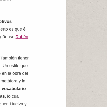
otivos
cierto es que él
aragüense
Rubén
. También tienen
a
. Un estilo que
 en la obra del
 metáfora y la
 vocabulario
as,
lo cual
guer, Huelva y