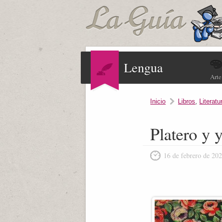
Lengua
Arte
Inicio
Libros
,
Literatu
Platero y
16 de febrero de 20