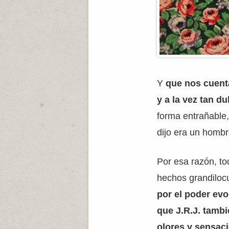
Y
que nos cuent
y a la vez tan d
forma entrañable,
dijo era un hombr
Por esa razón, to
hechos grandiloc
por el poder ev
que J.R.J. tambi
olores y sensac