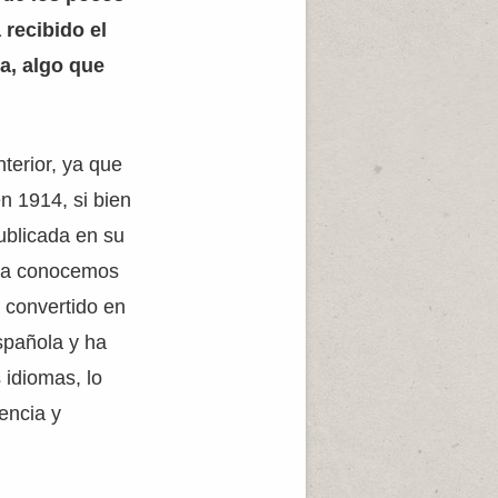
recibido el
a, algo que
terior, ya que
en 1914, si bien
ublicada en su
o la conocemos
 convertido en
española y ha
 idiomas, lo
encia y