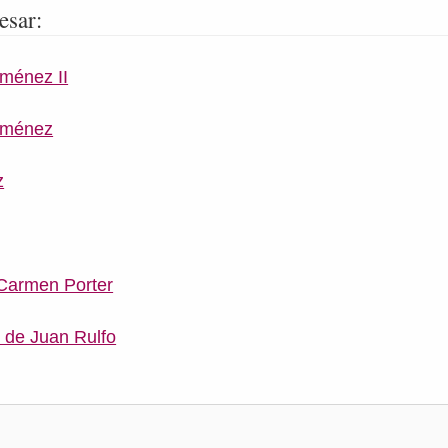
esar:
ménez II
iménez
z
 Carmen Porter
 de Juan Rulfo