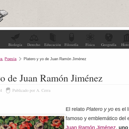
Biología
Derecho
Educación
Filosofía
Física
Geografía
Histo
ra
,
Poesía
Platero y yo de Juan Ramón Jiménez
 yo de Juan Ramón Jiménez
24
Publicado por A. Cerra
El relato
Platero y yo
es el 
famoso y emblemático del e
Juan Ramón Jiménez
,
uno