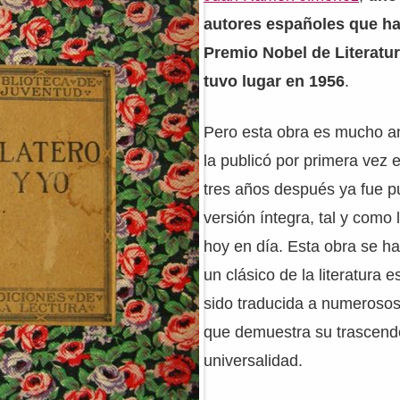
autores españoles que ha 
Premio Nobel de Literatur
tuvo lugar en 1956
.
Pero esta obra es mucho an
la publicó por primera vez 
tres años después ya fue p
versión íntegra, tal y com
hoy en día. Esta obra se ha
un clásico de la literatura 
sido traducida a numerosos
que demuestra su trascend
universalidad.