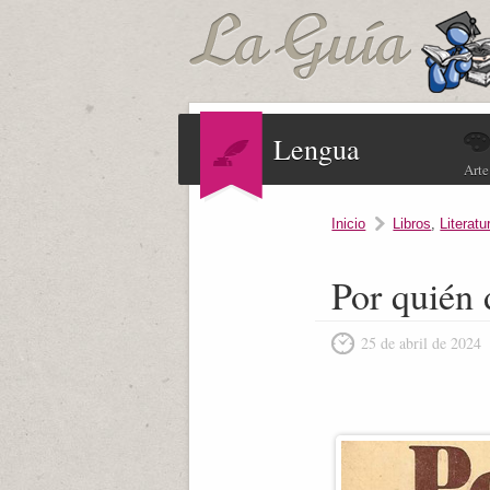
Lengua
Arte
Inicio
Libros
,
Literatu
Por quién
25 de abril de 2024