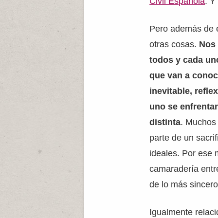
Civil Española
. Y
Pero además de 
otras cosas.
Nos 
todos y cada un
que van a conoc
inevitable, refl
uno se enfrentar
distinta
. Muchos 
parte de un sacrif
ideales. Por ese m
camaradería entr
de lo más sincero
Igualmente relaci