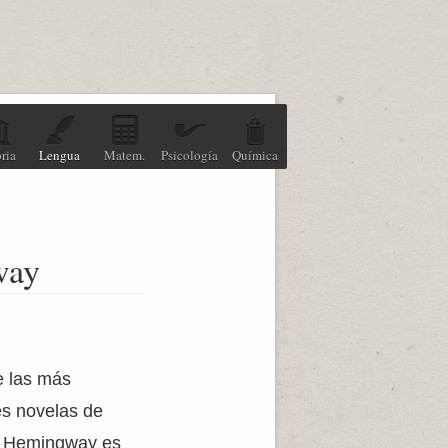
ria
Lengua
Matem.
Psicología
Química
way
 las más
s novelas de
t Hemingway es