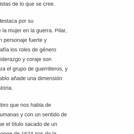
stas de lo que se cree.
destaca por su
la mujer en la guerra. Pilar,
n personaje fuerte y
fía los roles de género
liderazgo y coraje son
a el grupo de guerrilleros, y
Pablo añade una dimensión
toria.
libro que nos habla de
umanas y con un sentido de
e el título sacado de un
onne de 1624 nos da la