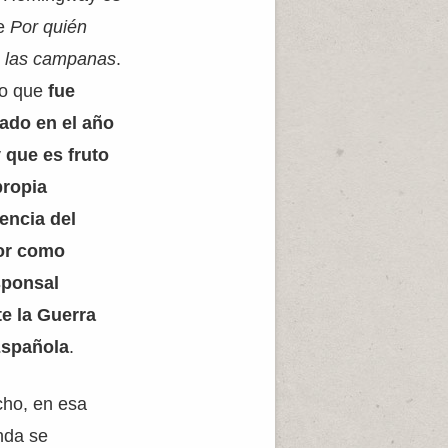
de
Por quién
 las campanas
.
ro que
fue
ado en el año
 que es fruto
propia
encia del
tor como
sponsal
e la Guerra
Española
.
ho, en esa
nda se