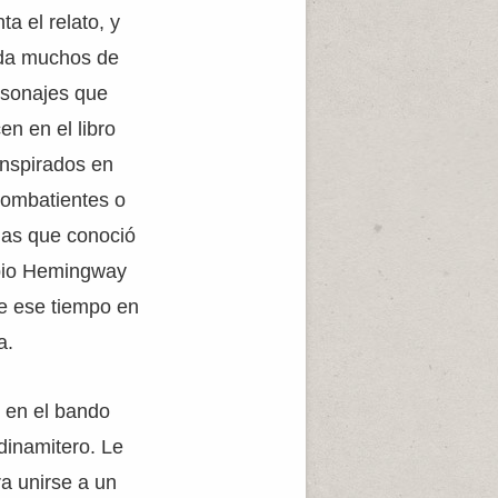
ta el relato, y
da muchos de
rsonajes que
en en el libro
inspirados en
combatientes o
as que conoció
pio Hemingway
e ese tiempo en
a.
 en el bando
dinamitero. Le
a unirse a un