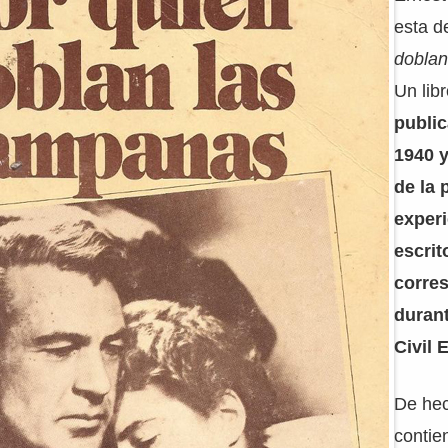
esta 
doblan
Un lib
public
1940 y
de la 
experi
escri
corre
durant
Civil 
De hec
contie