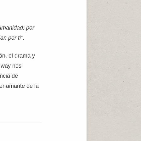
umanidad; por
n por ti
”.
ón, el drama y
ngway nos
encia de
ier amante de la