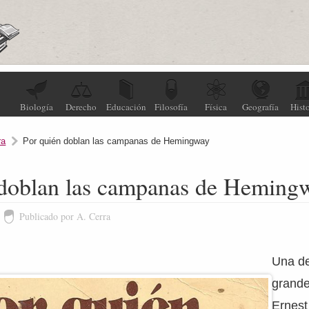
Biología
Derecho
Educación
Filosofía
Física
Geografía
Histo
ra
Por quién doblan las campanas de Hemingway
 doblan las campanas de Heming
Publicado por A. Cerra
Una de
grande
Ernes