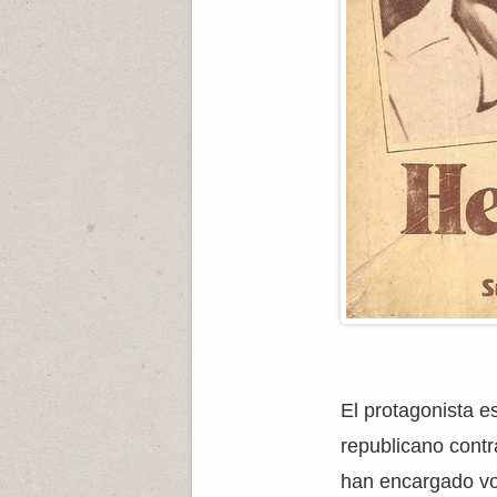
El protagonista 
republicano cont
han encargado vol