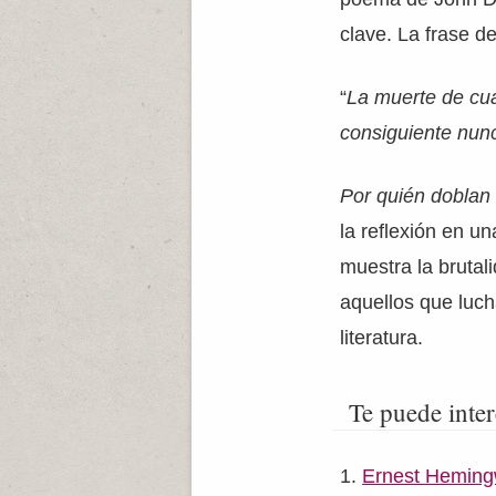
clave. La frase d
“
La muerte de cu
consiguiente nun
Por quién doblan
la reflexión en u
muestra la brutal
aquellos que luch
literatura.
Te puede inter
Ernest Hemin