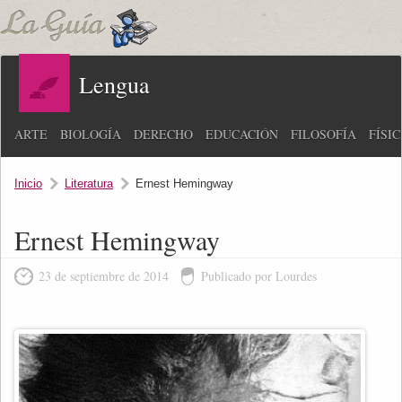
Lengua
ARTE
BIOLOGÍA
DERECHO
EDUCACIÓN
FILOSOFÍA
FÍSI
Inicio
Literatura
Ernest Hemingway
Ernest Hemingway
23 de septiembre de 2014
Publicado por Lourdes