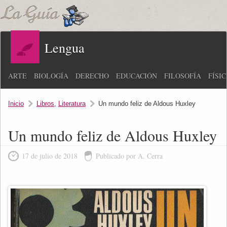
Lengua
ARTE
BIOLOGÍA
DERECHO
EDUCACIÓN
FILOSOFÍA
FÍSI
Inicio
Libros
,
Literatura
Un mundo feliz de Aldous Huxley
Un mundo feliz de Aldous Huxley
17 de julio de 2018
Publicado por A. Cerra