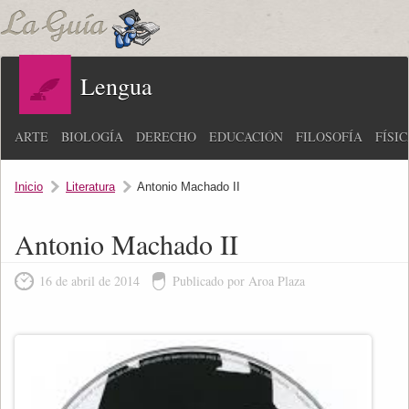
Lengua
ARTE
BIOLOGÍA
DERECHO
EDUCACIÓN
FILOSOFÍA
FÍSI
Inicio
Literatura
Antonio Machado II
Antonio Machado II
16 de abril de 2014
Publicado por Aroa Plaza