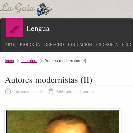
Lengua
ARTE
BIOLOGÍA
DERECHO
EDUCACIÓN
FILOSOFÍA
FÍSI
Inicio
Literatura
Autores modernistas (II)
Autores modernistas (II)
2 de enero de 2014
Publicado por Lourdes