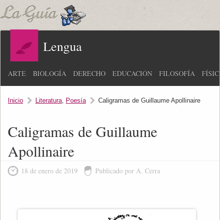
Lengua
ARTE
BIOLOGÍA
DERECHO
EDUCACIÓN
FILOSOFÍA
FÍSI
Inicio
Literatura
,
Poesía
Caligramas de Guillaume Apollinaire
Caligramas de Guillaume
Apollinaire
18 de enero de 2019
Publicado por A. Cerra