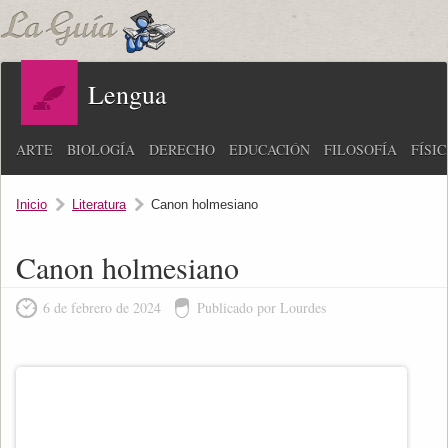
Lengua
ARTE
BIOLOGÍA
DERECHO
EDUCACIÓN
FILOSOFÍA
FÍSI
Inicio
Literatura
Canon holmesiano
Canon holmesiano
6 de febrero de 2024
Publicado por Lourdes