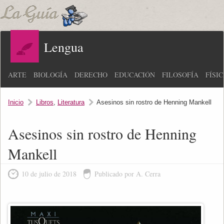
Lengua
ARTE
BIOLOGÍA
DERECHO
EDUCACIÓN
FILOSOFÍA
FÍSI
Inicio
Libros
,
Literatura
Asesinos sin rostro de Henning Mankell
Asesinos sin rostro de Henning
Mankell
10 de julio de 2018
Publicado por A. Cerra