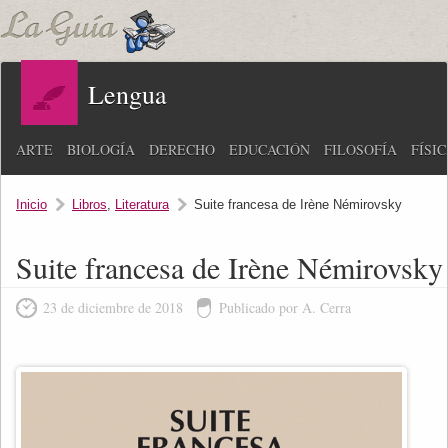
Lengua
ARTE
BIOLOGÍA
DERECHO
EDUCACIÓN
FILOSOFÍA
FÍSI
Inicio
Libros
,
Literatura
Suite francesa de Irène Némirovsky
Suite francesa de Irène Némirovsky
23 de diciembre de 2018
Publicado por A. Cerra