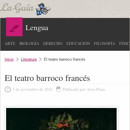
Lengua
ARTE
BIOLOGÍA
DERECHO
EDUCACIÓN
FILOSOFÍA
FÍSI
Inicio
Literatura
El teatro barroco francés
El teatro barroco francés
5 de noviembre de 2014
Publicado por Aroa Plaza