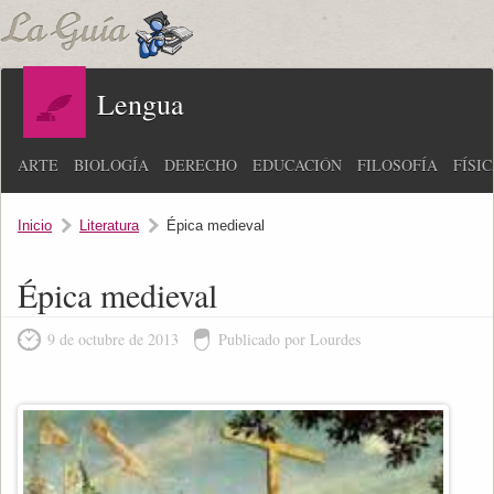
Lengua
ARTE
BIOLOGÍA
DERECHO
EDUCACIÓN
FILOSOFÍA
FÍSI
Inicio
Literatura
Épica medieval
Épica medieval
9 de octubre de 2013
Publicado por Lourdes