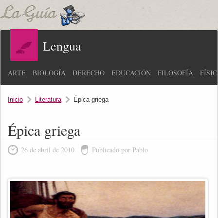
Lengua
ARTE
BIOLOGÍA
DERECHO
EDUCACIÓN
FILOSOFÍA
FÍSI
Inicio
Literatura
Épica griega
Épica griega
26 de abril de 2010
Publicado por Pablo