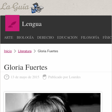
Lengua
ARTE
BIOLOGÍA
DERECHO
EDUCACIÓN
FILOSOFÍA
FÍSI
Inicio
Literatura
Gloria Fuertes
Gloria Fuertes
13 de mayo de 2015
Publicado por Lourdes