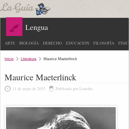
Lengua
ARTE
BIOLOGÍA
DERECHO
EDUCACIÓN
FILOSOFÍA
FÍSI
Inicio
Literatura
Maurice Maeterlinck
Maurice Maeterlinck
11 de mayo de 2015
Publicado por Lourdes