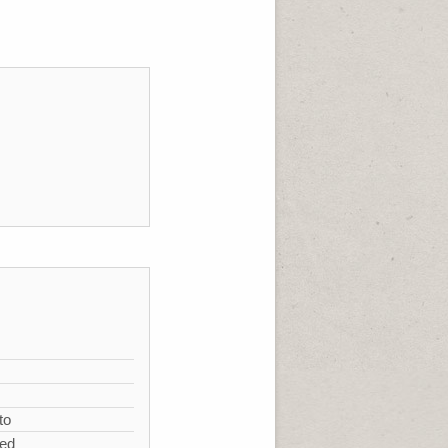
s
to
zed