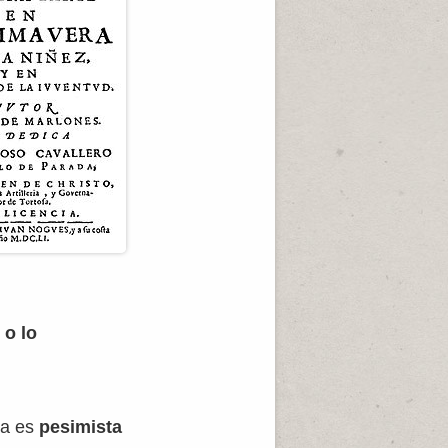
 o lo
ca es
pesimista