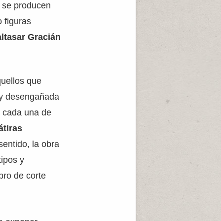
e se producen
 figuras
ltasar Gracián
uellos que
ta y desengañada
e cada una de
átiras
sentido, la obra
tipos y
libro de corte