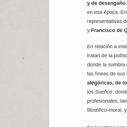
y de desengaño
en esa época. En
representativas d
y
Francisco de 
En relación a est
tratan de la polít
donde la sombra 
las líneas de sus
alegóricas, de t
los
Sueños
, dond
profesionales; t
filosófico-moral, 