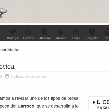
Biología
Derecho
Educación
Filosofía
Física
Geografía
Histo
rosa didáctica
ctica
13
Publicado por Aroa Plaza
vamos a revisar uno de los tipos de prosa
época del
Barroco
, que se desarrolla a lo