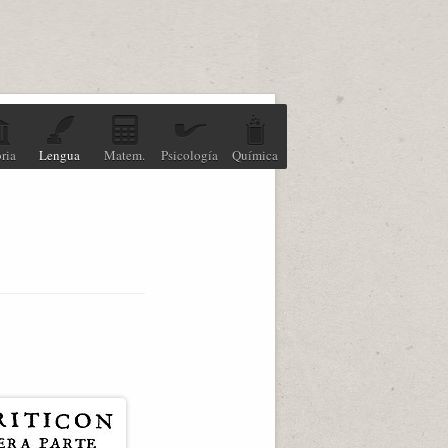
ria
Lengua
Matem.
Psicología
Química