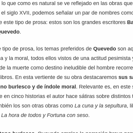
, lo que como es natural se ve reflejado en las obras qu
 el siglo XVII, podemos señalar un par de nombres como
e este tipo de prosa: estos son los grandes escritores
Ba
Quevedo
.
e tipo de prosa, los temas preferidos de
Quevedo
son aq
ica y la moral, todos ellos vistos de una actitud pesimis
de la muerte como destino ineludible del hombre recorr
 libros. En esta vertiente de su obra destacaremos
sus s
ono burlesco y de índole moral
. Relevante es, en este 
e en cinco historias el autor hace sátiras sobre distintos 
ambién los son otras obras como
La cuna y la sepultura
, 
y
La hora de todos y Fortuna con seso
.