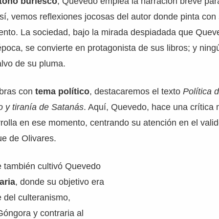
tono burlesco
, Quevedo emplea la narración breve par
así, vemos reflexiones jocosas del autor donde pinta con
ento. La sociedad, bajo la mirada despiadada que Quev
poca, se convierte en protagonista de sus libros; y ning
alvo de su pluma.
obras con
tema político
, destacaremos el texto
Política 
o y tiranía de Satanás
. Aquí, Quevedo, hace una crítica 
rrolla en ese momento, centrando su atención en el valid
e de Olivares.
e también cultivó Quevedo
raria
, donde su objetivo era
e del culteranismo,
óngora y contraria al