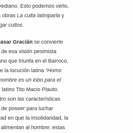
ediano. Esto podemos verlo,
a obras
La culta latiniparla
y
gar cultos
.
tasar Gracián
se convierte
de esa visión pesimista
no que triunfa en el Barroco,
 la locución latina
“Homo
 hombre es un lobo para el
r latino Tito Macio Plauto.
ro son las características
 de poseer para luchar
ad en que la insolidaridad, la
o alimentan al hombre; estas