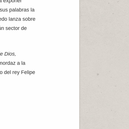
a exponer
 sus palabras la
edo lanza sobre
ún sector de
de Dios,
mordaz a la
o del rey Felipe