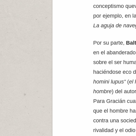
conceptismo quev
por ejemplo, en l
La aguja de nave
Por su parte,
Bal
en el abanderado 
sobre el ser huma
haciéndose eco de
homini lupus”
(
el
hombre
) del auto
Para Gracián cuat
que el hombre ha
contra una socied
rivalidad y el odi