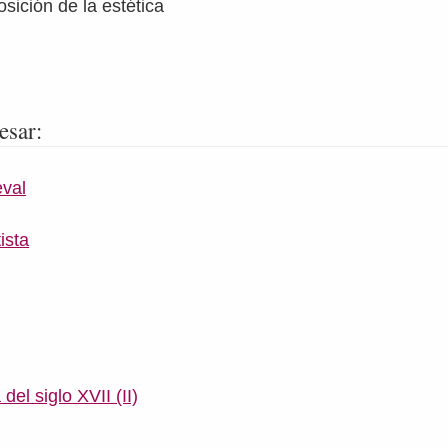
sición de la estética
esar:
eval
ista
del siglo XVII (II)