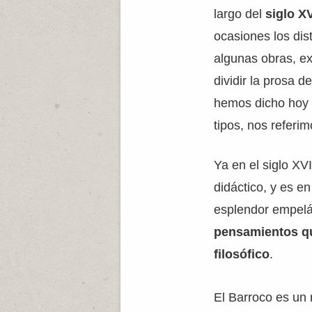
largo del
siglo XV
ocasiones los dis
algunas obras, ex
dividir la prosa d
hemos dicho hoy 
tipos, nos referi
Ya en el siglo XV
didáctico, y es e
esplendor empel
pensamientos que 
filosófico
.
El Barroco es un 