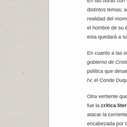
En las obras con
distintos temas; 
realidad del mom
el hombre de su é
esta quedará a s
En cuanto a las 
gobierno de Crist
política que desa
IV, el Conde Duqu
Otra vertiente qu
fue la
crítica lite
atacar la corrient
encabezada por G