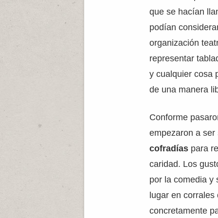
que se hacían lla
podían consider
organización teat
representar tablad
y cualquier cosa 
de una manera lib
Conforme pasaron
empezaron a ser s
cofradías
para r
caridad. Los gust
por la comedia y 
lugar en corrales
concretamente pa