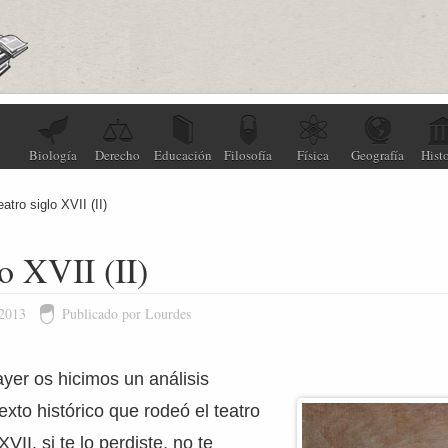
Biología
Derecho
Educación
Filosofía
Física
Geografía
Histo
eatro siglo XVII (II)
lo XVII (II)
 2013
Publicado por Lourdes
ayer os hicimos un análisis
exto histórico que rodeó el teatro
VII. si te lo perdiste, no te