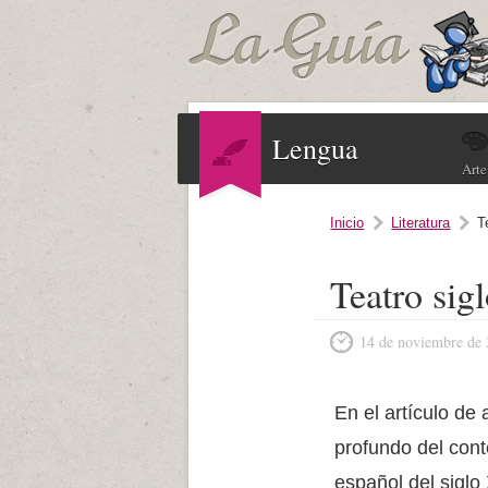
Lengua
Arte
Inicio
Literatura
T
Teatro sig
14 de noviembre de
En el artículo de 
profundo del cont
español del siglo X