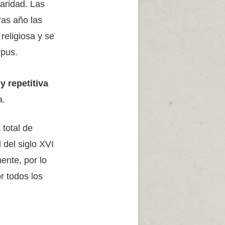
laridad. Las
ras año las
religiosa y se
rpus.
y repetitiva
a.
 total de
 del siglo XVI
ente, por lo
r todos los