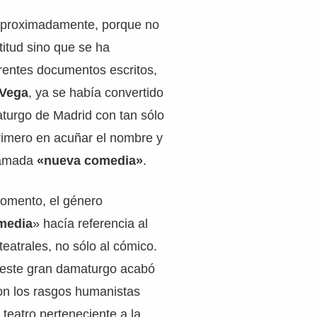
aproximadamente, porque no
itud sino que se ha
rentes documentos escritos,
Vega
, ya se había convertido
aturgo de Madrid con tan sólo
rimero en acuñar el nombre y
llamada
«nueva comedia»
.
momento, el género
media
» hacía referencia al
teatrales, no sólo al cómico.
este gran damaturgo acabó
on los rasgos humanistas
 teatro perteneciente a la