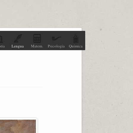
ria
Lengua
Matem.
Psicología
Química