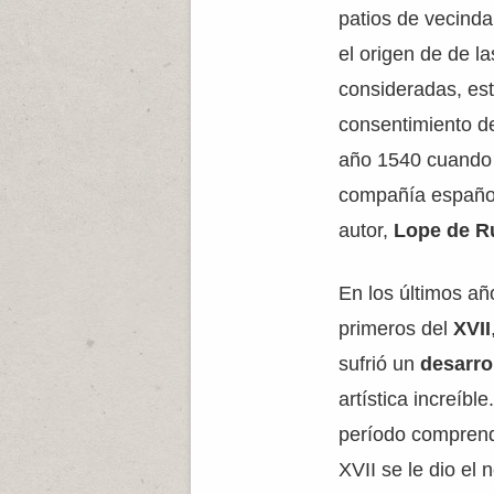
patios de vecinda
el origen de de 
consideradas, est
consentimiento de
año 1540 cuando 
compañía española
autor,
Lope de R
En los últimos año
primeros del
XVII
sufrió un
desarro
artística increíbl
período comprendi
XVII se le dio el