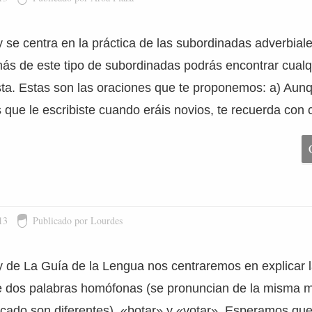
y se centra en la práctica de las subordinadas adverbial
s de este tipo de subordinadas podrás encontrar cualqu
ta. Estas son las oraciones que te proponemos: a) Aun
 que le escribiste cuando eráis novios, te recuerda con c
13
Publicado por Lourdes
y de La Guía de la Lengua nos centraremos en explicar l
re dos palabras homófonas (se pronuncian de la misma 
ificado son diferentes), «botar» y «votar». Esperamos q