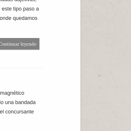
 este tipo paso a
r donde quedamos
Continuar leyendo
 magnético
ndo una bandada
del concursante