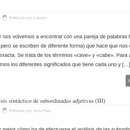
Publicado por Lourdes
y nos volvemos a encontrar con una pareja de palabras
 pero se escriben de diferente forma) que hace que no
 exacta. Se trata de los términos «cave» y «cabe». Para a
mos los diferentes significados que tiene cada uno y […
sis sintáctico de subordinadas adjetivas (III)
Publicado por Aroa Plaza
mejor cómo ha de efectuarse el análisis de las subordi