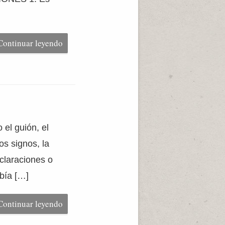
Continuar leyendo
el guión, el
os signos, la
claraciones o
bía […]
Continuar leyendo