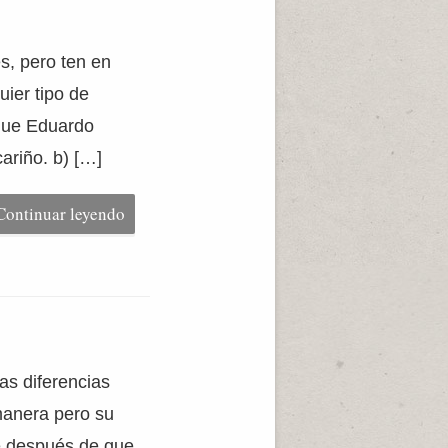
es, pero ten en
ier tipo de
que Eduardo
ariño. b) […]
Continuar leyendo
as diferencias
manera pero su
ue después de que