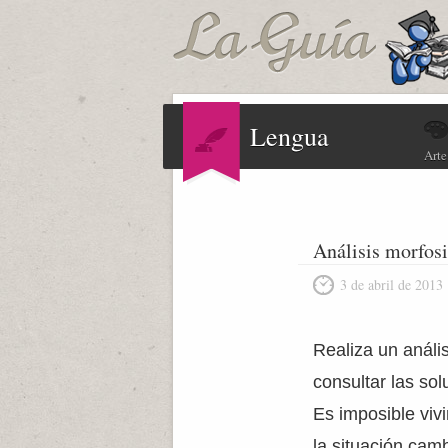
Lengua
Arte
Análisis morfosi
3 de abril de 2013
Realiza un análi
consultar las sol
Es imposible viv
la situación c