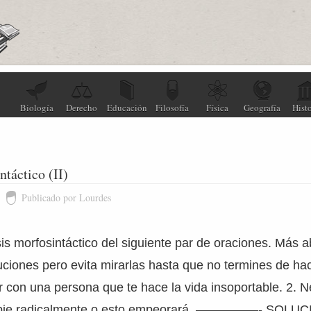
Biología
Derecho
Educación
Filosofía
Física
Geografía
Histo
ntáctico (II)
Publicado por Lourdes
sis morfosintáctico del siguiente par de oraciones. Más 
uciones pero evita mirarlas hasta que no termines de hace
ir con una persona que te hace la vida insoportable. 2.
ambie radicalmente o esto empeorará. —————- SOLUC