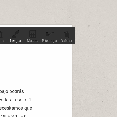
ria
Lengua
Matem.
Psicología
Química
abajo podrás
rlas tú solo. 1.
 Necesitamos que
IONES 1. Es