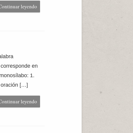
Continuar leyendo
alabra
le corresponde en
 monosílabo: 1.
 oración […]
Continuar leyendo