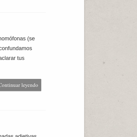
 homófonas (se
s confundamos
clarar tus
]
Continuar leyendo
nadas adjetivas,