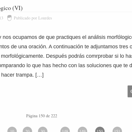
ógico (VI)
13
Publicado por Lourdes
y nos ocupamos de que practiques el análisis morfólogic
ntos de una oración. A continuación te adjuntamos tres 
 morfológicamente. Después podrás comrprobar si lo ha
omparando lo que has hecho con las soluciones que te
o hacer trampa. […]
Página 150 de 222
10
20
30
148
149
150
151