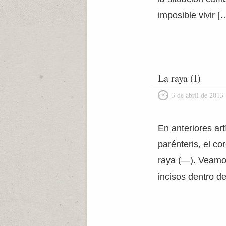
imposible vivir [
La raya (I)
3 de abril de 2013
En anteriores ar
parénteris, el c
raya (—). Veamos
incisos dentro d