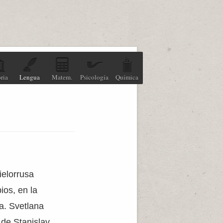
ria
Lengua
Matem.
Psicología
Química
ielorrusa
ios, en la
a. Svetlana
de Stanislav,