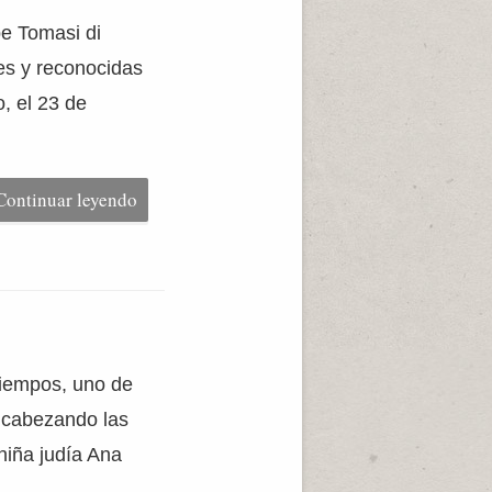
pe Tomasi di
es y reconocidas
, el 23 de
Continuar leyendo
tiempos, uno de
encabezando las
 niña judía Ana