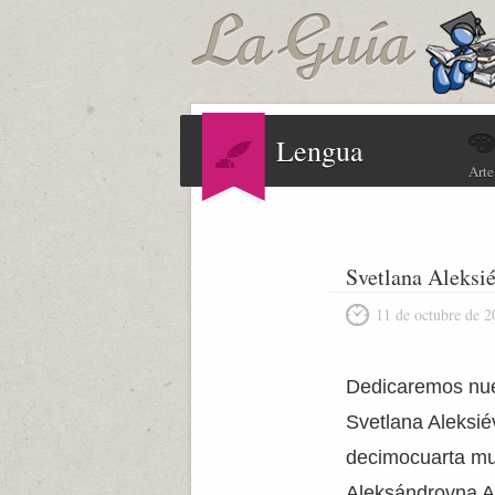
Lengua
Arte
Svetlana Aleksi
11 de octubre de 2
Dedicaremos nuest
Svetlana Aleksié
decimocuarta muj
Aleksándrovna Al