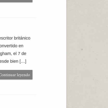
scritor británico
convertido en
ngham, el 7 de
desde bien […]
Continuar leyendo