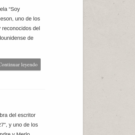
vela “Soy
heson, uno de los
y reconocidos del
adounidense de
Continuar leyendo
bra del escritor
7”, y uno de los
andre y Merlo