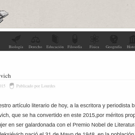
Biología
Derecho
Educación
Filosofía
Física
Geografía
Histo
évich
015
Publicado por Lourdes
ro artículo literario de hoy, a la escritora y periodista b
vich, que se ha convertido en este 2015,por méritos prop
er en ser galardonada con el Premio Nobel de Literatur
eksiévich nació el 31 de Mayo de 1948, en la población 