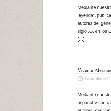
Mediante nuestro
leyenda”, public
autores del géner
siglo XX en los 
[…]
Vicente Aleixan
5 de octubre de 20
Mediante nuestro 
español Vicente 
autores más impo