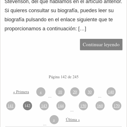
Stevenson, del que hablamos en el artículo anterior.
Si quieres consultar su biografía, puedes leer su
biografía pulsando en el enlace siguiente que te
proporcionamos a continuación: […]
Continuar leyendo
Página 142 de 245
« Primera
«
10
20
30
140
...
...
141
142
143
144
150
160
170
...
»
Última »
...