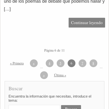
uno de los poemas de debate que podemos hallar y
[…]
Continuar leyendo
Página 6 de 11
« Primera
«
4
5
6
7
8
...
...
»
Última »
Buscar
Encuentra la información que necesitas, introduce el
tema: