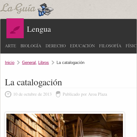
Lengua
ARTE
BIOLOGÍA
DERECHO
EDUCACIÓN
FILOSOFÍA
FÍSI
Inicio
General
,
Libros
La catalogación
La catalogación
10 de octubre de 2013
Publicado por Aroa Plaza