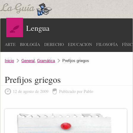
Lengua
ARTE
BIOLOGÍA
DERECHO
EDUCACIÓN
FILOSOFÍA
FÍSI
Inicio
General
,
Gramática
Prefijos griegos
Prefijos griegos
12 de agosto de 2009
Publicado por Pablo