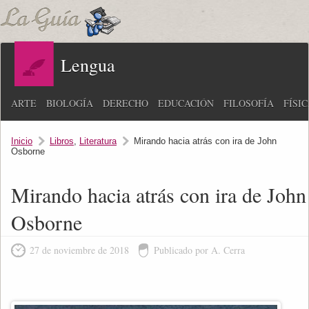
Lengua
ARTE
BIOLOGÍA
DERECHO
EDUCACIÓN
FILOSOFÍA
FÍSI
Inicio
Libros
,
Literatura
Mirando hacia atrás con ira de John
Osborne
Mirando hacia atrás con ira de John
Osborne
27 de noviembre de 2018
Publicado por A. Cerra