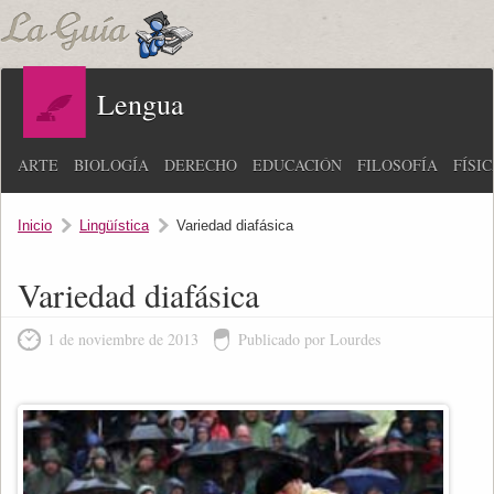
Lengua
ARTE
BIOLOGÍA
DERECHO
EDUCACIÓN
FILOSOFÍA
FÍSI
Inicio
Lingüística
Variedad diafásica
Variedad diafásica
1 de noviembre de 2013
Publicado por Lourdes